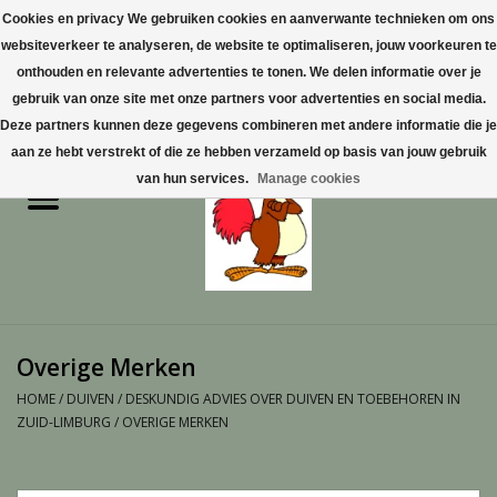
Cookies en privacy We gebruiken cookies en aanverwante technieken om ons
websiteverkeer te analyseren, de website te optimaliseren, jouw voorkeuren te
0 Artikelen - €0,00
onthouden en relevante advertenties te tonen. We delen informatie over je
gebruik van onze site met onze partners voor advertenties en social media.
Home
Deze partners kunnen deze gegevens combineren met andere informatie die je
aan ze hebt verstrekt of die ze hebben verzameld op basis van jouw gebruik
Pluimvee
van hun services.
Manage cookies
Pluimvee toebehoren
Duiven
Vogelproducten aanschaffen
Overige Merken
in Limburg
HOME
/
DUIVEN
/
DESKUNDIG ADVIES OVER DUIVEN EN TOEBEHOREN IN
ZUID-LIMBURG
/
OVERIGE MERKEN
Honden