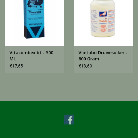
Vitacombex bt - 500
Vlietabo Druivesuiker -
ML
800 Gram
€17,65
€18,60