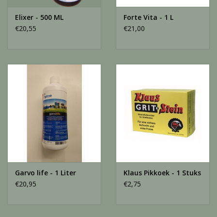
Elixer - 500 ML
Forte Vita - 1 L
€20,55
€21,00
Garvo life - 1 Liter
Klaus Pikkoek - 1 Stuks
€20,95
€2,75