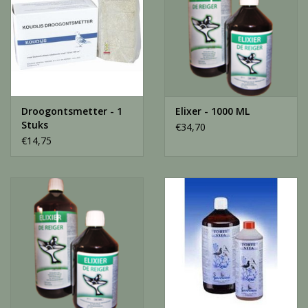
Droogontsmetter - 1
Elixer - 1000 ML
Stuks
€34,70
€14,75