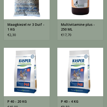
Maagkiezel nr 3 Duif -
Multivitamine plus -
1 KG
250 ML
€2,30
€17,70
P 40 - 20 KG
P 40 - 4 KG
€40,00
€9,50