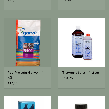
Pep Protein Garvo - 4
Travernatura - 1 Liter
KG
€18,25
€15,00