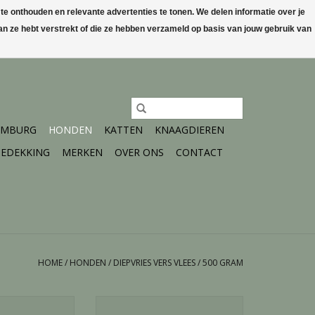
 onthouden en relevante advertenties te tonen. We delen informatie over je
n ze hebt verstrekt of die ze hebben verzameld op basis van jouw gebruik van
0 Artikelen - €0,00
Mijn account / Registreren
IMBURG
HONDEN
KATTEN
KNAAGDIEREN
EDEKKING
MERKEN
OVER ONS
CONTACT
HOME
/
HONDEN
/
DIEPVRIES VERS VLEES
/
500 GRAM
et verse worst -
Kivo Portie mix Pakket - 1,5 KG