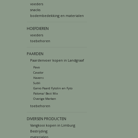
voeders
snacks
bodembedekking en materialen
HOEFDIEREN
voeders
toebehoren
PAARDEN
Paardenvoer kopen in Landgraaf
Pavo
Cavalor
Havens
Subli
Garvo Paard Fytolin en Fyto
Paloma/ Best Mix
Overige Merken
toebehoren
DIVERSEN PRODUCTEN
Vangkooi kopen in Limburg
Bestrijding
materialen