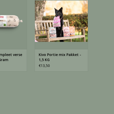
 Gram
TOEVOEGEN AAN WINKELWAGEN
N WINKELWAGEN
mpleet verse
Kivo Portie mix Pakket -
 Gram
1,5 KG
€13,50