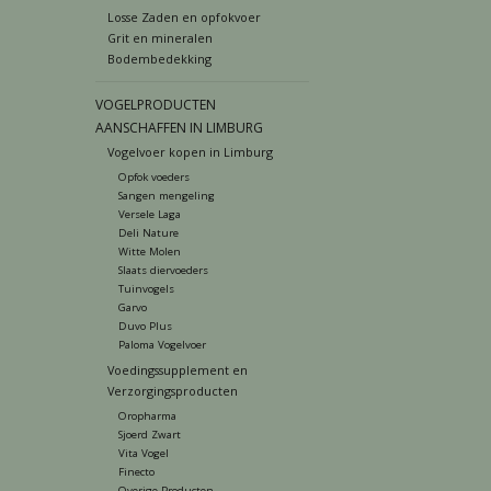
Losse Zaden en opfokvoer
Grit en mineralen
Bodembedekking
VOGELPRODUCTEN
AANSCHAFFEN IN LIMBURG
Vogelvoer kopen in Limburg
Opfok voeders
Sangen mengeling
Versele Laga
Deli Nature
Witte Molen
Slaats diervoeders
Tuinvogels
Garvo
Duvo Plus
Paloma Vogelvoer
Voedingssupplement en
Verzorgingsproducten
Oropharma
Sjoerd Zwart
Vita Vogel
Finecto
Overige Producten