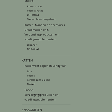
Snacks
Antos snacks
Voskes Snacks
BF Petfood
Garden bites Laroy duvo
Kussen, Manden en accesoires
Draadmatten enz.
Verzorgingsproducten en
voedingssupplementen
Beaphar
BF Petfood
KATTEN
Kattenvoer kopen in Landgraaf
Lara
Voskes
Versele Laga Classic
Biofood
Snacks
Verzorgingsproducten en
voedingssupplementen
KNAAGDIEREN