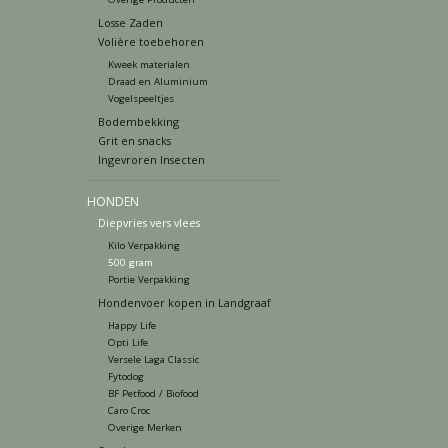
Losse Zaden
Volière toebehoren
Kweek materialen
Draad en Aluminium
Vogelspeeltjes
Bodembekking
Grit en snacks
Ingevroren Insecten
HONDEN
Diepvries vers vlees
Kilo Verpakking
500 gram
Portie Verpakking
Hondenvoer kopen in Landgraaf
Happy Life
Opti Life
Versele Laga Classic
Fytodog
BF Petfood / Biofood
Caro Croc
Overige Merken