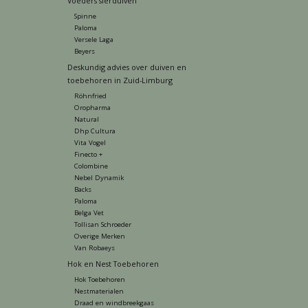
Voeders sierduiven
Spinne
Paloma
Versele Laga
Beyers
Deskundig advies over duiven en
toebehoren in Zuid-Limburg
Röhnfried
Oropharma
Natural
Dhp Cultura
Vita Vogel
Finecto +
Colombine
Nebel Dynamik
Backs
Paloma
Belga Vet
Tollisan Schroeder
Overige Merken
Van Robaeys
Hok en Nest Toebehoren
Hok Toebehoren
Nestmaterialen
Draad en windbreekgaas