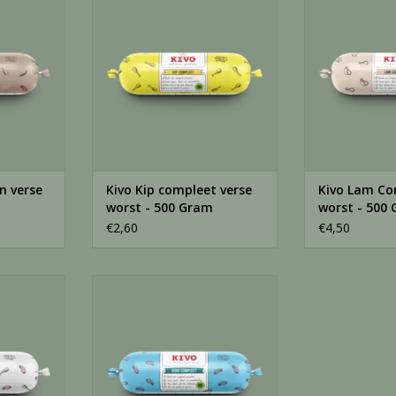
500 Gram
500
NKELWAGEN
TOEVOEGEN AAN WINKELWAGEN
TOEVOEGEN AA
n verse
Kivo Kip compleet verse
Kivo Lam Co
m
worst - 500 Gram
worst - 500
€2,60
€4,50
eet worst -
Kivo Rund Compleet verse worst
- 500 Gram
NKELWAGEN
TOEVOEGEN AAN WINKELWAGEN