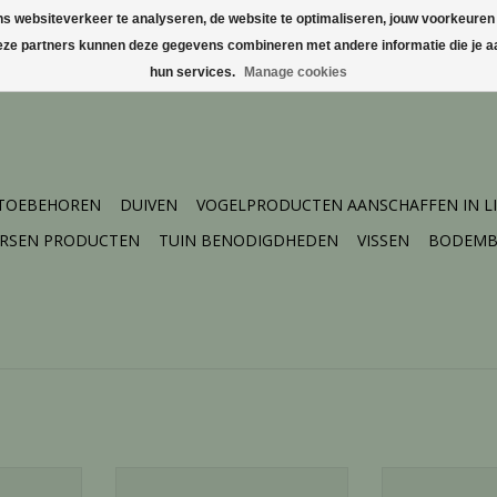
websiteverkeer te analyseren, de website te optimaliseren, jouw voorkeuren te
Deze partners kunnen deze gegevens combineren met andere informatie die je aa
hun services.
Manage cookies
 TOEBEHOREN
DUIVEN
VOGELPRODUCTEN AANSCHAFFEN IN L
ERSEN PRODUCTEN
TUIN BENODIGDHEDEN
VISSEN
BODEMB
rse worst -
Kivo Kip compleet verse worst -
Kivo Lam Comple