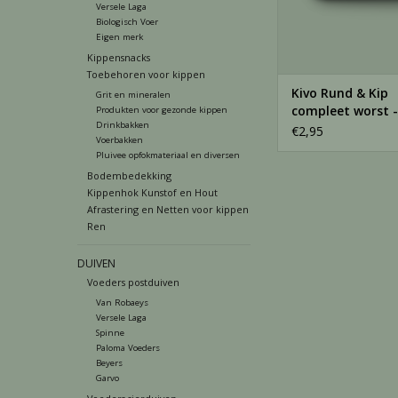
Versele Laga
Biologisch Voer
Eigen merk
Kippensnacks
Toebehoren voor kippen
Kivo Rund & Kip
Grit en mineralen
compleet worst -
Produkten voor gezonde kippen
Drinkbakken
Gram
€2,95
Voerbakken
Pluivee opfokmateriaal en diversen
Bodembedekking
Kippenhok Kunstof en Hout
Afrastering en Netten voor kippen
Ren
DUIVEN
Voeders postduiven
Van Robaeys
Versele Laga
Spinne
Paloma Voeders
Beyers
Garvo