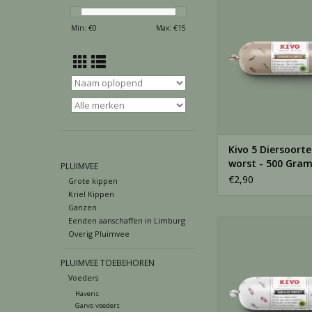
500 Gram
TOEVOEGEN AAN WI
Min: €
0
Max: €
15
Kivo 5 Diersoorte
worst - 500 Gra
PLUIMVEE
€2,90
Grote kippen
Kriel Kippen
Ganzen
Eenden aanschaffen in Limburg
Kivo Rund & Kip compl
Overig Pluimvee
500 Gram
TOEVOEGEN AAN WI
PLUIMVEE TOEBEHOREN
Voeders
Havens
Garvo voeders