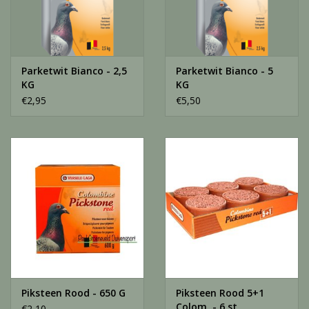
Parketwit Bianco - 2,5
Parketwit Bianco - 5
KG
KG
€2,95
€5,50
Piksteen Rood - 650 G
Piksteen Rood 5+1
Colom. - 6 st
€2,10