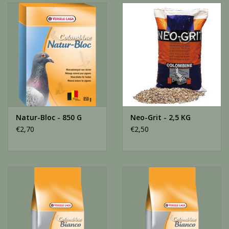
Natur-Bloc - 850 G
Neo-Grit - 2,5 KG
€2,70
€2,50