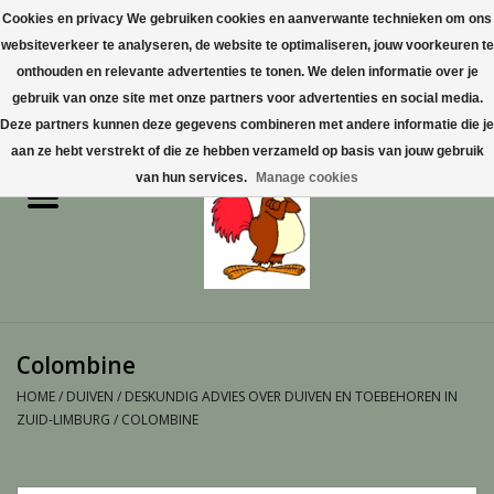
Cookies en privacy We gebruiken cookies en aanverwante technieken om ons
websiteverkeer te analyseren, de website te optimaliseren, jouw voorkeuren te
0 Artikelen - €0,00
onthouden en relevante advertenties te tonen. We delen informatie over je
gebruik van onze site met onze partners voor advertenties en social media.
Home
Deze partners kunnen deze gegevens combineren met andere informatie die je
aan ze hebt verstrekt of die ze hebben verzameld op basis van jouw gebruik
Pluimvee
van hun services.
Manage cookies
Pluimvee toebehoren
Duiven
Vogelproducten aanschaffen
Colombine
in Limburg
HOME
/
DUIVEN
/
DESKUNDIG ADVIES OVER DUIVEN EN TOEBEHOREN IN
ZUID-LIMBURG
/
COLOMBINE
Honden