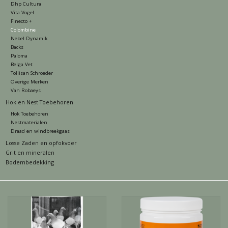
Dhp Cultura
Merken
Vita Vogel
Finecto +
Colombine
Over ons
Nebel Dynamik
Backs
Paloma
Contact
Belga Vet
Tollisan Schroeder
Overige Merken
Informatie
Van Robaeys
Hok en Nest Toebehoren
Hok Toebehoren
Nestmaterialen
Draad en windbreekgaas
Losse Zaden en opfokvoer
Grit en mineralen
Bodembedekking