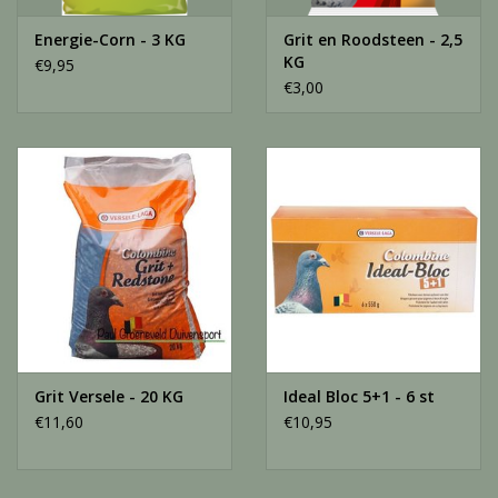
Energie-Corn - 3 KG
Grit en Roodsteen - 2,5
KG
€9,95
€3,00
Grit Versele - 20 KG
Ideal Bloc 5+1 - 6 st
€11,60
€10,95