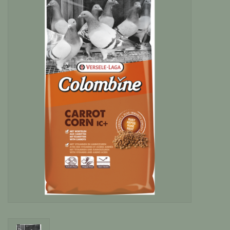
Katten
Knaagdieren
Hoefdieren
Paarden
Diversen producten
Tuin Benodigdheden
Vissen
Bodembedekking