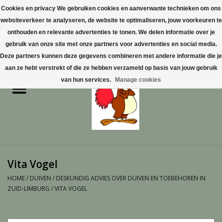
Cookies en privacy We gebruiken cookies en aanverwante technieken om ons
websiteverkeer te analyseren, de website te optimaliseren, jouw voorkeuren te
0 Artikelen - €0,00
onthouden en relevante advertenties te tonen. We delen informatie over je
gebruik van onze site met onze partners voor advertenties en social media.
Home
Deze partners kunnen deze gegevens combineren met andere informatie die je
aan ze hebt verstrekt of die ze hebben verzameld op basis van jouw gebruik
Pluimvee
van hun services.
Manage cookies
Pluimvee toebehoren
Duiven
Vogelproducten aanschaffen
Vita Vogel
in Limburg
HOME
/
DUIVEN
/
DESKUNDIG ADVIES OVER DUIVEN EN TOEBEHOREN IN
ZUID-LIMBURG
/
VITA VOGEL
Honden