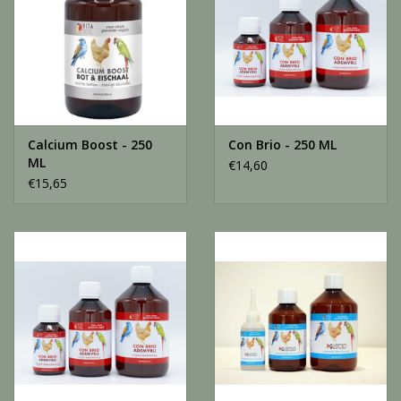
Calcium Boost - 250
Con Brio - 250 ML
ML
€14,60
€15,65