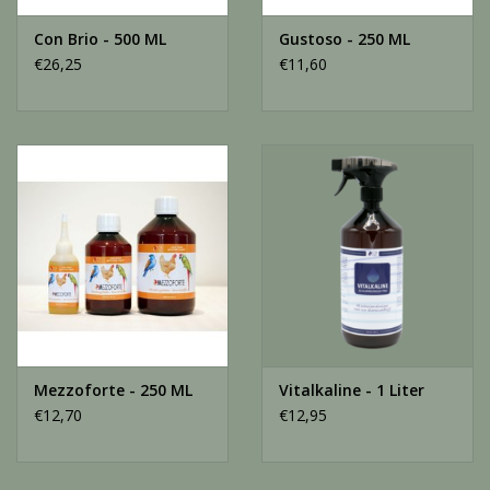
Con Brio - 500 ML
Gustoso - 250 ML
€26,25
€11,60
Mezzoforte - 250 ML
Vitalkaline - 1 Liter
€12,70
€12,95