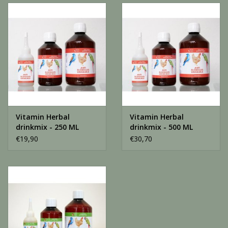
Vitamin Herbal
Vitamin Herbal
drinkmix - 250 ML
drinkmix - 500 ML
€19,90
€30,70