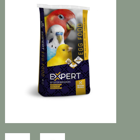
Katten
Knaagdieren
Hoefdieren
Paarden
Diversen producten
Tuin Benodigdheden
Vissen
Bodembedekking