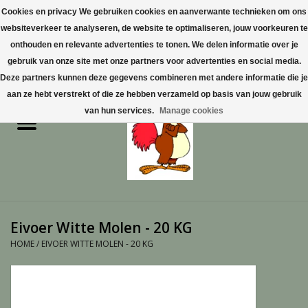
Cookies en privacy We gebruiken cookies en aanverwante technieken om ons
websiteverkeer te analyseren, de website te optimaliseren, jouw voorkeuren te
0 Artikelen - €0,00
onthouden en relevante advertenties te tonen. We delen informatie over je
gebruik van onze site met onze partners voor advertenties en social media.
Home
Deze partners kunnen deze gegevens combineren met andere informatie die je
aan ze hebt verstrekt of die ze hebben verzameld op basis van jouw gebruik
Pluimvee
van hun services.
Manage cookies
Pluimvee toebehoren
Duiven
Vogelproducten aanschaffen
Eivoer Witte Molen - 20 KG
in Limburg
HOME
/
EIVOER WITTE MOLEN - 20 KG
Honden