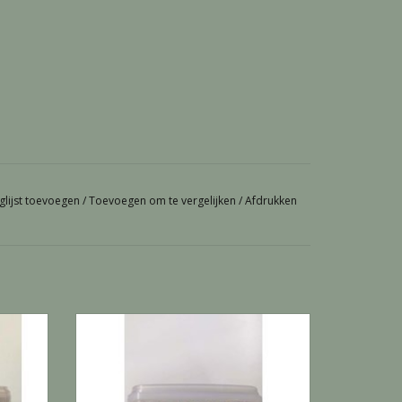
glijst toevoegen
/
Toevoegen om te vergelijken
/
Afdrukken
ter
Kippen Smulmix - 3 KG
GEN
TOEVOEGEN AAN WINKELWAGEN