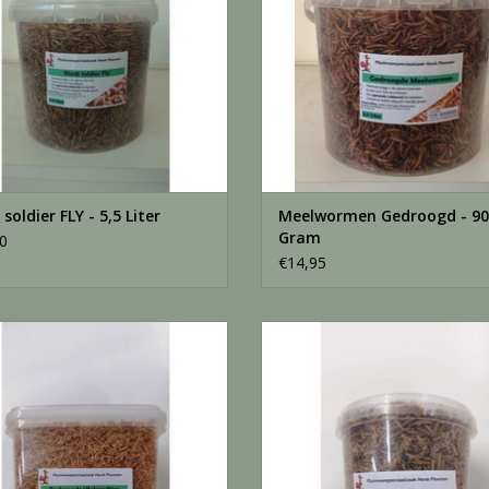
 soldier FLY - 5,5 Liter
Meelwormen Gedroogd - 90
Gram
0
€14,95
Vlo Kreeftjes - 5,5 Liter
Insectenmix - 2,5 Liter
EVOEGEN AAN WINKELWAGEN
TOEVOEGEN AAN WINKELWA