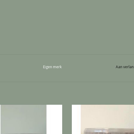
Eigen merk
Aan verlan
Black soldier FLY - 5,5 Liter
Meelwormen Gedroogd - 5,5 Li
EVOEGEN AAN WINKELWAGEN
TOEVOEGEN AAN WINKELWA