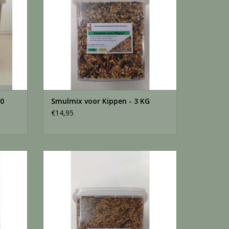
0
Smulmix voor Kippen - 3 KG
€14,95
Insectenmix - 5,5 Liter
GEN
TOEVOEGEN AAN WINKELWAGEN