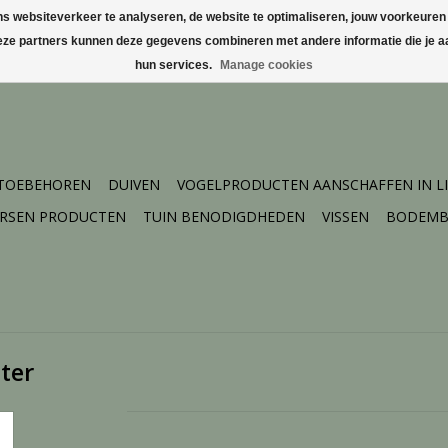
websiteverkeer te analyseren, de website te optimaliseren, jouw voorkeuren te
Deze partners kunnen deze gegevens combineren met andere informatie die je aa
hun services.
Manage cookies
 TOEBEHOREN
DUIVEN
VOGELPRODUCTEN AANSCHAFFEN IN L
ERSEN PRODUCTEN
TUIN BENODIGDHEDEN
VISSEN
BODEMB
ter