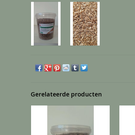
Gerelateerde producten
Black soldier FLY - 2,5 Liter
TOEVOEGEN AAN WINKELWAGEN
TO