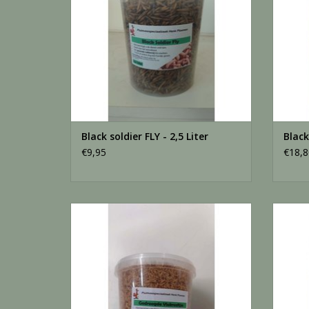
Black soldier FLY - 2,5 Liter
Black
€9,95
€18,8
Vlo Kreeftjes - 2,5 Liter
TOEVOEGEN AAN WINKELWAGEN
TO