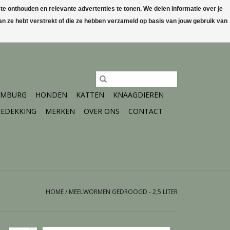
 onthouden en relevante advertenties te tonen. We delen informatie over je
n ze hebt verstrekt of die ze hebben verzameld op basis van jouw gebruik van
0 Artikelen - €0,00
Mijn account / Registreren
IMBURG
HONDEN
KATTEN
KNAAGDIEREN
EDEKKING
MERKEN
OVER ONS
CONTACT
HOME
/
MEELWORMEN GEDROOGD - 2,5 LITER