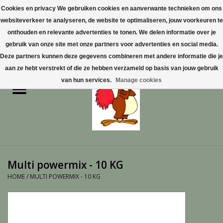
Cookies en privacy We gebruiken cookies en aanverwante technieken om ons
websiteverkeer te analyseren, de website te optimaliseren, jouw voorkeuren te
0 Artikelen - €0,00
onthouden en relevante advertenties te tonen. We delen informatie over je
gebruik van onze site met onze partners voor advertenties en social media.
Home
Deze partners kunnen deze gegevens combineren met andere informatie die je
aan ze hebt verstrekt of die ze hebben verzameld op basis van jouw gebruik
Pluimvee
van hun services.
Manage cookies
Pluimvee toebehoren
Duiven
Vogelproducten aanschaffen
Multi powermix - 10 KG
in Limburg
HOME
/
MULTI POWERMIX - 10 KG
Honden