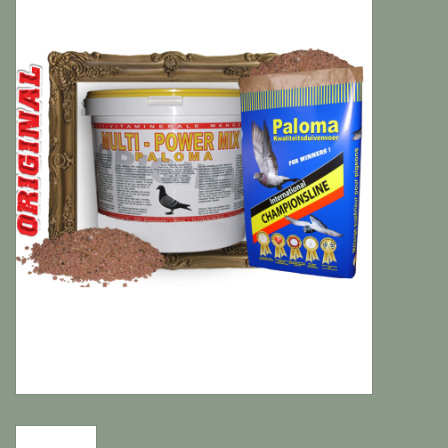
Katten
Knaagdieren
Hoefdieren
Paarden
Diversen producten
Tuin Benodigdheden
Vissen
Bodembedekking