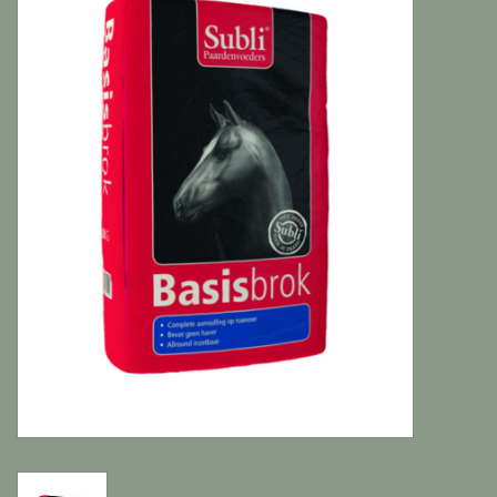
Katten
Knaagdieren
Hoefdieren
Paarden
Diversen producten
Tuin Benodigdheden
Vissen
Bodembedekking