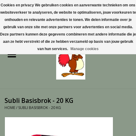
Cookies en privacy We gebruiken cookies en aanverwante technieken om ons
websiteverkeer te analyseren, de website te optimaliseren, jouw voorkeuren te
0 Artikelen - €0,00
onthouden en relevante advertenties te tonen. We delen informatie over je
gebruik van onze site met onze partners voor advertenties en social media.
Home
Deze partners kunnen deze gegevens combineren met andere informatie die je
aan ze hebt verstrekt of die ze hebben verzameld op basis van jouw gebruik
Pluimvee
van hun services.
Manage cookies
Pluimvee toebehoren
Duiven
Vogelproducten aanschaffen
Subli Basisbrok - 20 KG
in Limburg
HOME
/
SUBLI BASISBROK - 20 KG
Honden