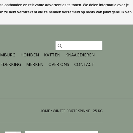
 onthouden en relevante advertenties te tonen. We delen informatie over je
n ze hebt verstrekt of die ze hebben verzameld op basis van jouw gebruik van
0 Artikelen - €0,00
Mijn account / Registreren
IMBURG
HONDEN
KATTEN
KNAAGDIEREN
EDEKKING
MERKEN
OVER ONS
CONTACT
HOME
/
WINTER FORTE SPINNE - 25 KG