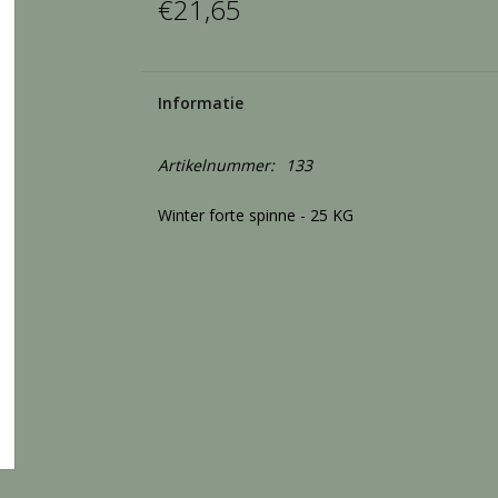
€21,65
Informatie
Artikelnummer:
133
Winter forte spinne - 25 KG