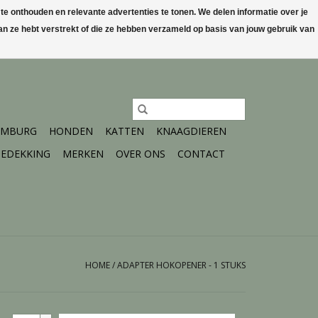
 onthouden en relevante advertenties te tonen. We delen informatie over je
n ze hebt verstrekt of die ze hebben verzameld op basis van jouw gebruik van
0 Artikelen - €0,00
Mijn account / Registreren
IMBURG
HONDEN
KATTEN
KNAAGDIEREN
EDEKKING
MERKEN
OVER ONS
CONTACT
HOME
/
ADAPTER HOKOPENER - 1 STUKS