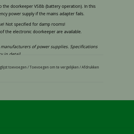
 the doorkeeper VSBb (battery operation). In this
ency power supply if the mains adapter fails.
use! Not specified for damp rooms!
f the electronic doorkeeper are available.
 manufacturers of power supplies. Specifications
 in detail.
glijst toevoegen
/
Toevoegen om te vergelijken
/
Afdrukken