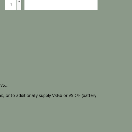
+
TOEVOEGEN AAN WINKELWAGEN
-
"
S...
t, or to additionally supply VSBb or VSD/E (battery