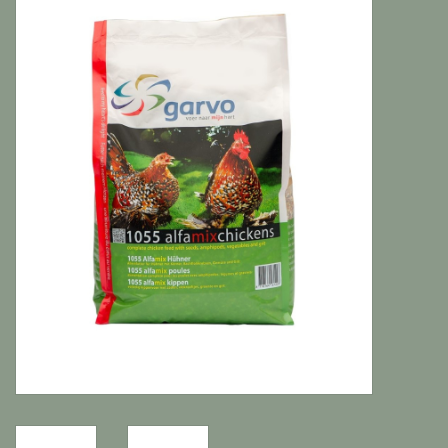
Katten
Knaagdieren
Hoefdieren
Paarden
Diversen producten
Tuin Benodigdheden
Vissen
Bodembedekking