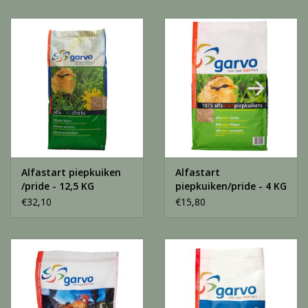
Alfastart piepkuiken
Alfastart
/pride - 12,5 KG
piepkuiken/pride - 4 KG
€32,10
€15,80