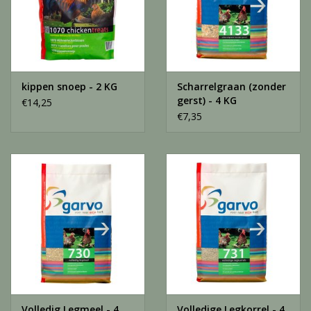
kippen snoep - 2 KG
Scharrelgraan (zonder
gerst) - 4 KG
€14,25
€7,35
Volledig Legmeel - 4
Volledige Legkorrel - 4