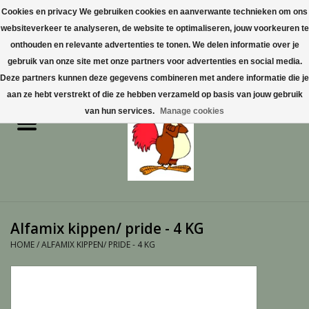
Cookies en privacy We gebruiken cookies en aanverwante technieken om ons
websiteverkeer te analyseren, de website te optimaliseren, jouw voorkeuren te
0 Artikelen - €0,00
onthouden en relevante advertenties te tonen. We delen informatie over je
gebruik van onze site met onze partners voor advertenties en social media.
Home
Deze partners kunnen deze gegevens combineren met andere informatie die je
aan ze hebt verstrekt of die ze hebben verzameld op basis van jouw gebruik
Pluimvee
van hun services.
Manage cookies
Pluimvee toebehoren
Duiven
Vogelproducten aanschaffen
Alfamix kippen/ pride - 4 KG
in Limburg
HOME
/
ALFAMIX KIPPEN/ PRIDE - 4 KG
Honden