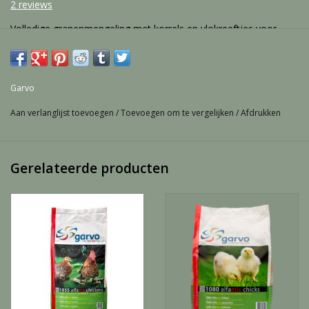
2 reviews
Volledige granenmengeling met korrels en vlokreeftjes voor
volwassen kippen
Garvo
Aan verlanglijst toevoegen
/
Toevoegen om te vergelijken
/
Afdrukken
Gerelateerde producten