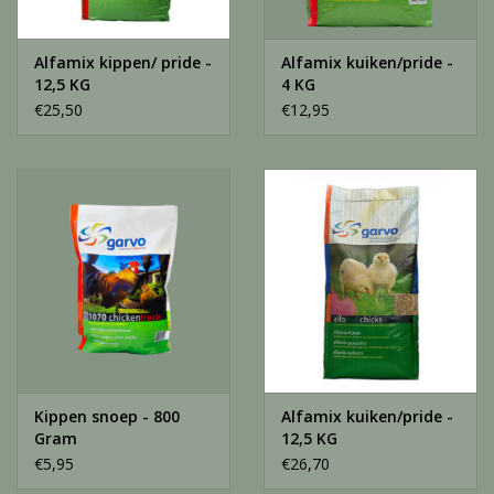
Alfamix kippen/ pride -
Alfamix kuiken/pride -
12,5 KG
4 KG
€25,50
€12,95
Kippen snoep - 800
Alfamix kuiken/pride -
Gram
12,5 KG
€5,95
€26,70