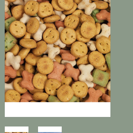
Katten
Knaagdieren
Hoefdieren
Paarden
Diversen producten
Tuin Benodigdheden
Vissen
Bodembedekking