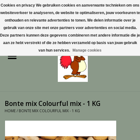
Cookies en privacy We gebruiken cookies en aanverwante technieken om ons
websiteverkeer te analyseren, de website te optimaliseren, jouw voorkeuren te
0 Artikelen - €0,00
onthouden en relevante advertenties te tonen. We delen informatie over je
gebruik van onze site met onze partners voor advertenties en social media.
Home
Deze partners kunnen deze gegevens combineren met andere informatie die je
aan ze hebt verstrekt of die ze hebben verzameld op basis van jouw gebruik
Pluimvee
van hun services.
Manage cookies
Pluimvee toebehoren
Duiven
Vogelproducten aanschaffen
Bonte mix Colourful mix - 1 KG
in Limburg
HOME
/
BONTE MIX COLOURFUL MIX - 1 KG
Honden