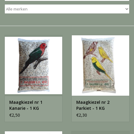
Katten
Knaagdieren
Hoefdieren
Paarden
Diversen producten
Tuin Benodigdheden
Maagkiezel nr 1
Maagkiezel nr 2
Vissen
Kanarie - 1 KG
Parkiet - 1 KG
€2,50
€2,30
Bodembedekking