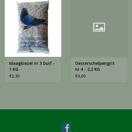
Merken
Over ons
Contact
Informatie
Maagkiezel nr 3 Duif -
Oesterschelpengrit
1 KG
nr.4 - 2,2 KG
€2,30
€4,60