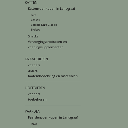
KATTEN
Kattenvoer kopen in Landgraaf
Lara
Voskes
Versele Laga Classic
Biofood
Snacks
Verzorgingsproducten en
voedingssupplementen
KNAAGDIEREN
voeders
snacks
bodembedekking en materialen
HOEFDIEREN
voeders
toebehoren
PAARDEN
Paardenvoer kopen in Landgraaf
Pavo