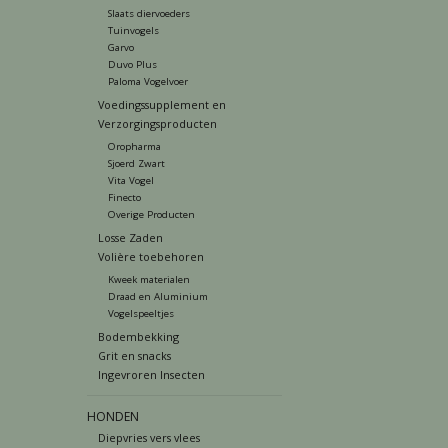
Slaats diervoeders
Tuinvogels
Garvo
Duvo Plus
Paloma Vogelvoer
Voedingssupplement en
Verzorgingsproducten
Oropharma
Sjoerd Zwart
Vita Vogel
Finecto
Overige Producten
Losse Zaden
Volière toebehoren
Kweek materialen
Draad en Aluminium
Vogelspeeltjes
Bodembekking
Grit en snacks
Ingevroren Insecten
HONDEN
Diepvries vers vlees