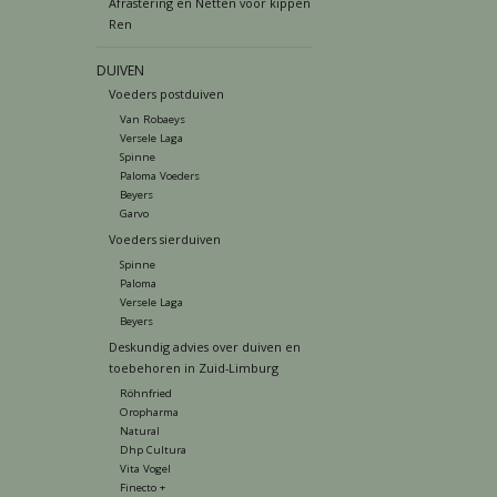
Afrastering en Netten voor kippen
Ren
DUIVEN
Voeders postduiven
Van Robaeys
Versele Laga
Spinne
Paloma Voeders
Beyers
Garvo
Voeders sierduiven
Spinne
Paloma
Versele Laga
Beyers
Deskundig advies over duiven en
toebehoren in Zuid-Limburg
Röhnfried
Oropharma
Natural
Dhp Cultura
Vita Vogel
Finecto +