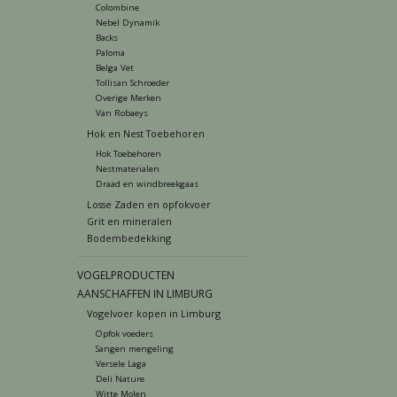
Colombine
Nebel Dynamik
Backs
Paloma
Belga Vet
Tollisan Schroeder
Overige Merken
Van Robaeys
Hok en Nest Toebehoren
Hok Toebehoren
Nestmaterialen
Draad en windbreekgaas
Losse Zaden en opfokvoer
Grit en mineralen
Bodembedekking
VOGELPRODUCTEN
AANSCHAFFEN IN LIMBURG
Vogelvoer kopen in Limburg
Opfok voeders
Sangen mengeling
Versele Laga
Deli Nature
Witte Molen