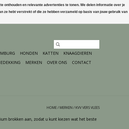
 onthouden en relevante advertenties te tonen. We delen informatie over je
n ze hebt verstrekt of die ze hebben verzameld op basis van jouw gebruik van
0 Artikelen - €0,00
Mijn account / Registreren
IMBURG
HONDEN
KATTEN
KNAAGDIEREN
EDEKKING
MERKEN
OVER ONS
CONTACT
HOME
/
MERKEN
/
KVV VERS VLEES
ium brokken aan, zodat u kunt kiezen wat het beste