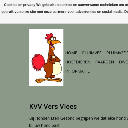
Cookies en privacy We gebruiken cookies en aanverwante technieken om ons 
gebruik van onze site met onze partners voor advertenties en social media. 
HOME
PLUIMVEE
PLUIMVEE
HOEFDIEREN
PAARDEN
DIV
INFORMATIE
KVV Vers Vlees
Bij Honden Eten Gezond begrijpen we dat elke hond 
bij uw hond past.