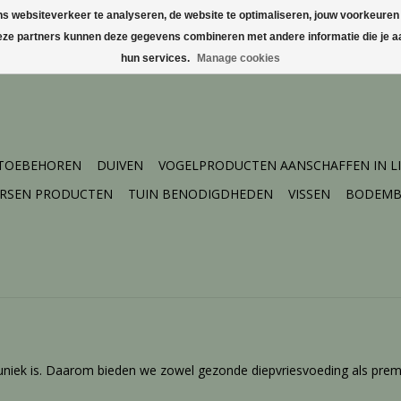
websiteverkeer te analyseren, de website te optimaliseren, jouw voorkeuren te
Deze partners kunnen deze gegevens combineren met andere informatie die je aa
hun services.
Manage cookies
 TOEBEHOREN
DUIVEN
VOGELPRODUCTEN AANSCHAFFEN IN L
ERSEN PRODUCTEN
TUIN BENODIGDHEDEN
VISSEN
BODEMB
uniek is. Daarom bieden we zowel gezonde diepvriesvoeding als prem