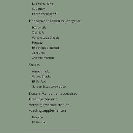
Kilo Verpakking
500 gram
Portie Verpakking
Hondenvoer kopen in Landgraaf
Happy Life
Opti Life
Versele Laga Classic
Fytodog
BF Petfood / Biofood
Caro Croc
Overige Merken
Snacks
Antos snacks
Voskes Snacks
BF Petfood
Garden bites Laroy duvo
Kussen, Manden en accesoires
Draadmatten enz.
Verzorgingsproducten en
voedingssupplementen
Beaphar
BF Petfood