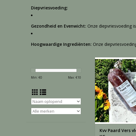
Diepvriesvoeding:
Gezondheid en Evenwicht:
Onze diepvriesvoeding i
Hoogwaardige Ingrediënten:
Onze diepvriesvoeding
Kvv Paard Vers vlee
100% vers paardenvle
zeer geschikt als elim
Min: €
0
Max: €
10
één eiwitbro
TOEVOEGEN AAN WI
Kvv Paard Vers vl