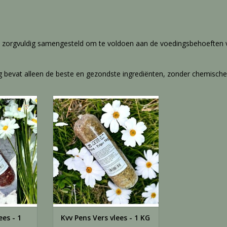
s zorgvuldig samengesteld om te voldoen aan de voedingsbehoeften 
 bevat alleen de beste en gezondste ingrediënten, zonder chemische
s - 1 KG
Kvv Pens Vers vlees - 1 KG
es. Het is
TOEVOEGEN AAN WINKELWAGEN
inatiedieet
n.
NKELWAGEN
ees - 1
Kvv Pens Vers vlees - 1 KG