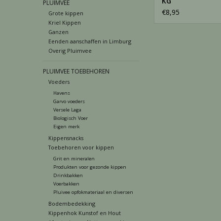
KG
PLUIMVEE
€8,95
Grote kippen
Kriel Kippen
Ganzen
Eenden aanschaffen in Limburg
Overig Pluimvee
PLUIMVEE TOEBEHOREN
Voeders
Havens
Garvo voeders
Versele Laga
Biologisch Voer
Eigen merk
Kippensnacks
Toebehoren voor kippen
Grit en mineralen
Produkten voor gezonde kippen
Drinkbakken
Voerbakken
Pluivee opfokmateriaal en diversen
Bodembedekking
Kippenhok Kunstof en Hout