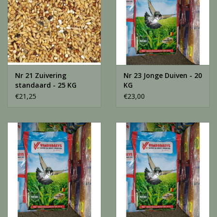
Nr 21 Zuivering
Nr 23 Jonge Duiven - 20
standaard - 25 KG
KG
€21,25
€23,00