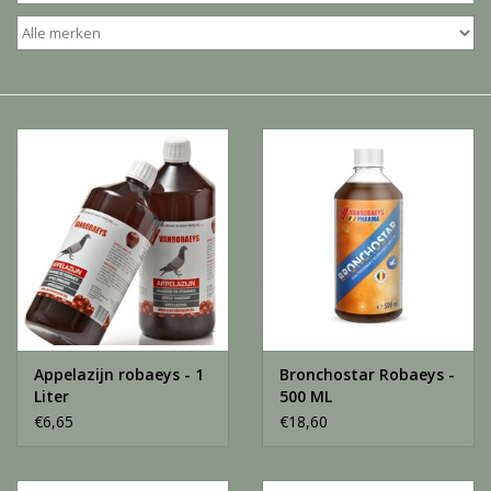
Katten
Knaagdieren
Hoefdieren
Paarden
Diversen producten
Tuin Benodigdheden
Appelazijn robaeys - 1
Bronchostar Robaeys -
Vissen
Liter
500 ML
€6,65
€18,60
Bodembedekking