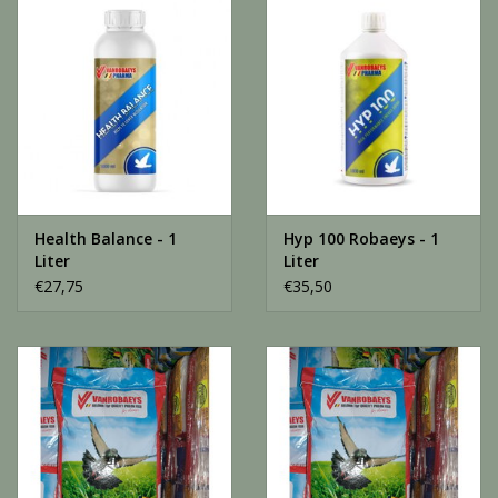
Merken
Over ons
Contact
Informatie
Health Balance - 1
Hyp 100 Robaeys - 1
Liter
Liter
€27,75
€35,50