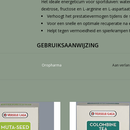
Het ideale energeticum voor sportduiven: wate
dextrose, fructose en L-arginine en L-aspartaat
Verhoogt het prestatievermogen tijdens de 
Voor een snelle en optimale recuperatie na
Helpt tegen vermoeidheid en spierkrampen t
GEBRUIKSAANWIJZING
3 flesdopjes (15 ml) per liter drinkwater - de 2 l
Oropharma
Aan verlan
TIPS
Verhoogde werking door gelijktijdig toedienen 
Muitzaad - 300 G
Thee colombine - 300 G
EVOEGEN AAN WINKELWAGEN
TOEVOEGEN AAN WINKELWA