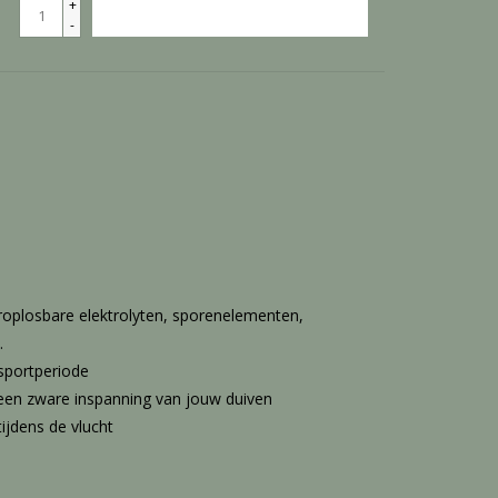
+
TOEVOEGEN AAN WINKELWAGEN
-
roplosbare elektrolyten, sporenelementen,
.
sportperiode
 een zware inspanning van jouw duiven
ijdens de vlucht