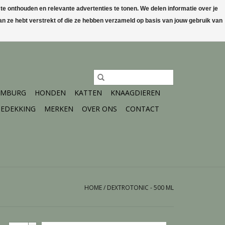
 onthouden en relevante advertenties te tonen. We delen informatie over je
n ze hebt verstrekt of die ze hebben verzameld op basis van jouw gebruik van
0 Artikelen - €0,00
Mijn account / Registreren
IMBURG
HONDEN
KATTEN
KNAAGDIEREN
EDEKKING
MERKEN
OVER ONS
CONTACT
HOME
/
DEXTROTONIC - 500 ML