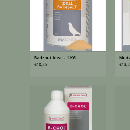
Badzout Ideal - 1 KG
Muitz
€10,35
€13,2
Oropharma Biochol - 500 ML
TOEVOEGEN AAN WINKELWAGEN
TO