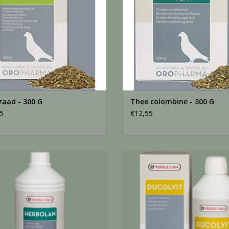
aad - 300 G
Thee colombine - 300 G
5
€12,55
Herbolan - 1 Liter
Ducolvit 500 - 500 ML
EVOEGEN AAN WINKELWAGEN
TOEVOEGEN AAN WINKELWA