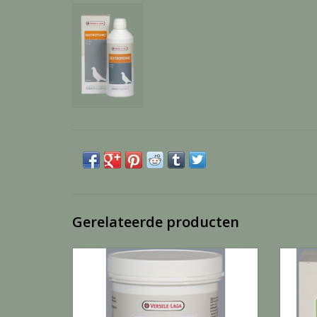
Gerelateerde producten
Badzout Ideal - 1 KG
TOEVOEGEN AAN WINKELWAGEN
TO