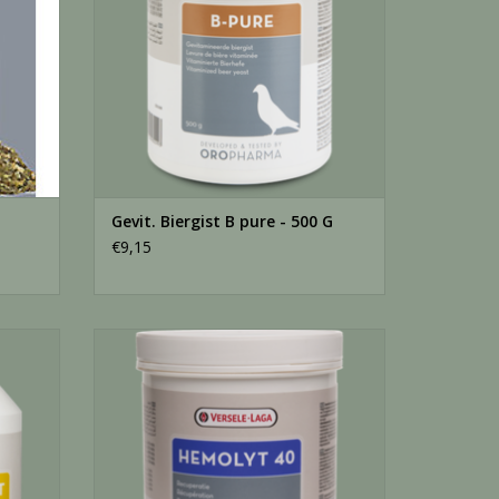
Gevit. Biergist B pure - 500 G
€9,15
Hemolyt 40 - 500 Gram
GEN
TOEVOEGEN AAN WINKELWAGEN