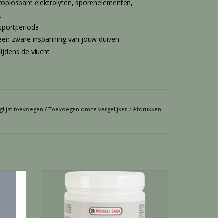
roplosbare elektrolyten, sporenelementen,
.
sportperiode
 een zware inspanning van jouw duiven
ijdens de vlucht
aatste dagen voor de dag van inkorving
glijst toevoegen
/
Toevoegen om te vergelijken
/
Afdrukken
van Oropharma Supervit of Oropharma Omniform.
Gevitamineerde biergist - 500 G
GEN
TOEVOEGEN AAN WINKELWAGEN