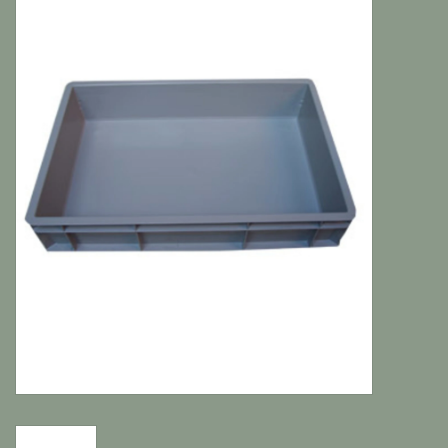
Katten
Knaagdieren
Hoefdieren
Paarden
Diversen producten
Tuin Benodigdheden
Vissen
Bodembedekking