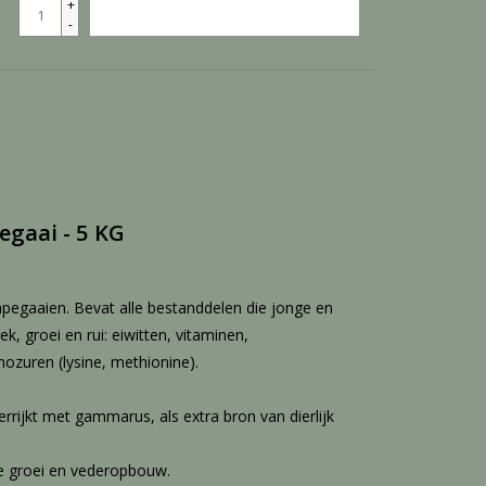
+
TOEVOEGEN AAN WINKELWAGEN
-
egaai - 5 KG
apegaaien. Bevat alle bestanddelen die jonge en
, groei en rui: eiwitten, vitaminen,
ozuren (lysine, methionine).
errijkt met gammarus, als extra bron van dierlijk
e groei en vederopbouw.