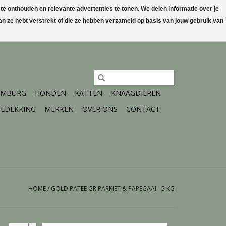
 onthouden en relevante advertenties te tonen. We delen informatie over je
n ze hebt verstrekt of die ze hebben verzameld op basis van jouw gebruik van
0 Artikelen - €0,00
Mijn account / Registreren
IMBURG
HONDEN
KATTEN
KNAAGDIEREN
EDEKKING
MERKEN
OVER ONS
CONTACT
HOME
/
GOLD PATEE GR PARKIET & PAPEGAAI - 5 KG