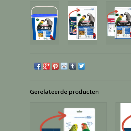
Gerelateerde producten
Treats Gold Patee Field Fusion - 250 Gram
Gold P
TOEVOEGEN AAN WINKELWAGEN
TO