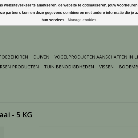
websiteverkeer te analyseren, de website te optimaliseren, jouw voorkeuren te
Deze partners kunnen deze gegevens combineren met andere informatie die je aa
hun services.
Manage cookies
 TOEBEHOREN
DUIVEN
VOGELPRODUCTEN AANSCHAFFEN IN L
ERSEN PRODUCTEN
TUIN BENODIGDHEDEN
VISSEN
BODEMB
aai - 5 KG