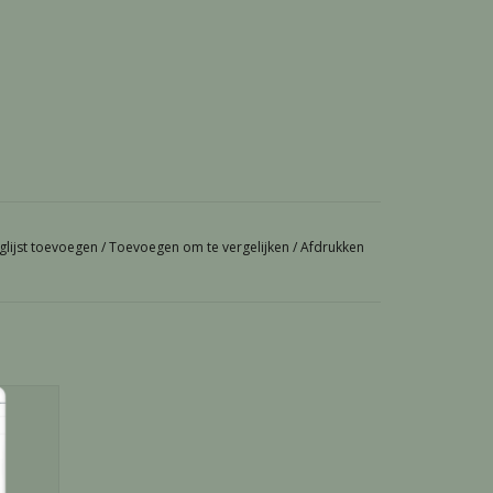
n de
kleed.
glijst toevoegen
/
Toevoegen om te vergelijken
/
Afdrukken
sporenelementen
 vruchtbaarheid
ai - 10
GEN