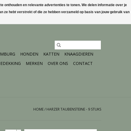
 onthouden en relevante advertenties te tonen. We delen informatie over je
n ze hebt verstrekt of die ze hebben verzameld op basis van jouw gebruik van
0 Artikelen - €0,00
Mijn account / Registreren
IMBURG
HONDEN
KATTEN
KNAAGDIEREN
EDEKKING
MERKEN
OVER ONS
CONTACT
HOME
/
HARZER TAUBENSTEINE - 9 STUKS