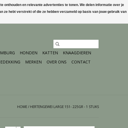
 onthouden en relevante advertenties te tonen. We delen informatie over je
n ze hebt verstrekt of die ze hebben verzameld op basis van jouw gebruik van
0 Artikelen - €0,00
Mijn account / Registreren
IMBURG
HONDEN
KATTEN
KNAAGDIEREN
EDEKKING
MERKEN
OVER ONS
CONTACT
HOME
/
HERTENGEWEI LARGE 151- 225GR - 1 STUKS