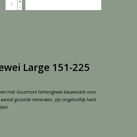
+
TOEVOEGEN AAN WINKELWAGEN
-
wei Large 151-225
leven met Gourmore hertengewei kauwsnack voor
antal gezonde mineralen, zijn ongelooflijk hard
den!