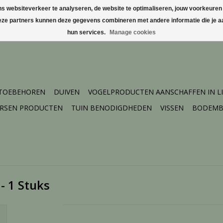
websiteverkeer te analyseren, de website te optimaliseren, jouw voorkeuren te
Deze partners kunnen deze gegevens combineren met andere informatie die je aa
hun services.
Manage cookies
 TOEBEHOREN
DUIVEN
VOGELPRODUCTEN AANSCHAFFEN IN L
ERSEN PRODUCTEN
TUIN BENODIGDHEDEN
VISSEN
BODEMB
- 1 Stuks