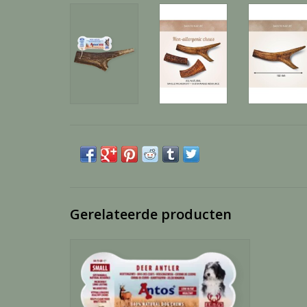
Gerelateerde producten
Gourmore Hertengewei Small 50-75 gr
TOEVOEGEN AAN WINKELWAGEN