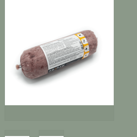
Katten
Knaagdieren
Hoefdieren
Paarden
Diversen producten
Tuin Benodigdheden
Vissen
Bodembedekking