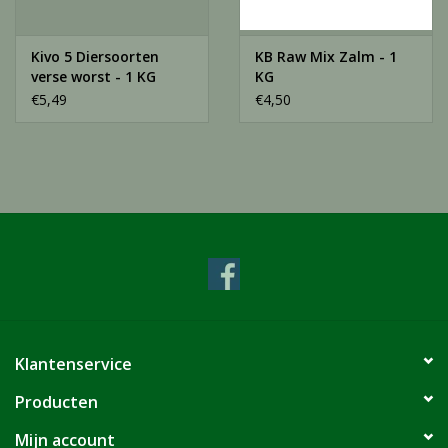
Samenstelling
65% Kip (38% ruggen, 15% hart, 12% maag), 33% rund (17%
Kivo 5 Diersoorten
KB Raw Mix Zalm - 1
pens, 11% tongbot, 2,5% nier, 2,5% vet), 1% zalmolie, 1%
verse worst - 1 KG
KG
vitamines en mineralen.
€5,49
€4,50
Klantenservice
Producten
Mijn account