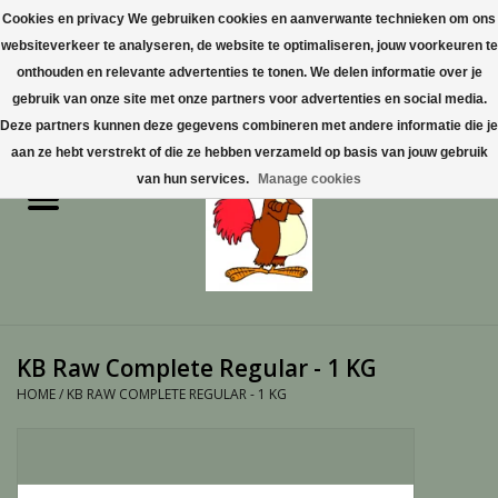
Cookies en privacy We gebruiken cookies en aanverwante technieken om ons
websiteverkeer te analyseren, de website te optimaliseren, jouw voorkeuren te
0 Artikelen - €0,00
onthouden en relevante advertenties te tonen. We delen informatie over je
gebruik van onze site met onze partners voor advertenties en social media.
Home
Deze partners kunnen deze gegevens combineren met andere informatie die je
aan ze hebt verstrekt of die ze hebben verzameld op basis van jouw gebruik
Pluimvee
van hun services.
Manage cookies
Pluimvee toebehoren
Duiven
Vogelproducten aanschaffen
KB Raw Complete Regular - 1 KG
in Limburg
HOME
/
KB RAW COMPLETE REGULAR - 1 KG
Honden