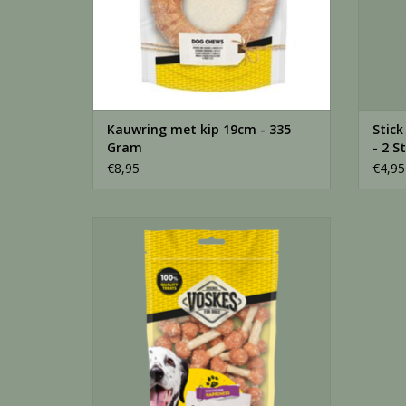
Kauwring met kip 19cm - 335
Stick
Gram
- 2 S
€8,95
€4,95
Kip rijst halter - 400 Gram
TOEVOEGEN AAN WINKELWAGEN