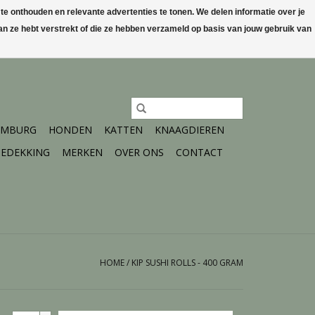
 onthouden en relevante advertenties te tonen. We delen informatie over je
n ze hebt verstrekt of die ze hebben verzameld op basis van jouw gebruik van
0 Artikelen - €0,00
Mijn account / Registreren
IMBURG
HONDEN
KATTEN
KNAAGDIEREN
EDEKKING
MERKEN
OVER ONS
CONTACT
HOME
/
KIP SUSHI ROLLS - 400 GRAM