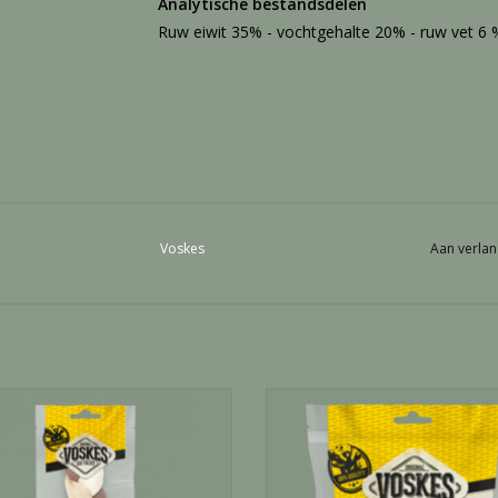
Analytische bestandsdelen
Ruw eiwit 35% - vochtgehalte 20% - ruw vet 6 
Voskes
Aan verlan
Twist trio rund m - 1 Stuks
Rawhide rund&kip stick - 400 
EVOEGEN AAN WINKELWAGEN
TOEVOEGEN AAN WINKELWA