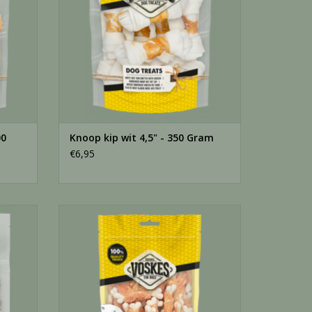
00
Knoop kip wit 4,5" - 350 Gram
€6,95
ram
Kip Calcium botjes - 400 Gram
GEN
TOEVOEGEN AAN WINKELWAGEN