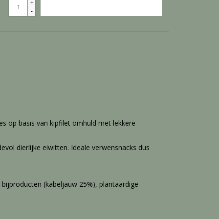
+
TOEVOEGEN AAN WINKELWAGEN
-
ies op basis van kipfilet omhuld met lekkere
devol dierlijke eiwitten. Ideale verwensnacks dus
n -bijproducten (kabeljauw 25%), plantaardige