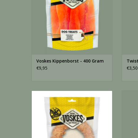
Voskes Kippenborst - 400 Gram
Twist
€9,95
€3,50
Kauwring met kip 19cm - 335 Gram
Stick 
TOEVOEGEN AAN WINKELWAGEN
TO