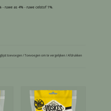
% - ruwe as 4% - ruwe celstof 1%.
glijst toevoegen
/
Toevoegen om te vergelijken
/
Afdrukken
Gram
Knoop kip wit 4,5" - 350 Gram
GEN
TOEVOEGEN AAN WINKELWAGEN