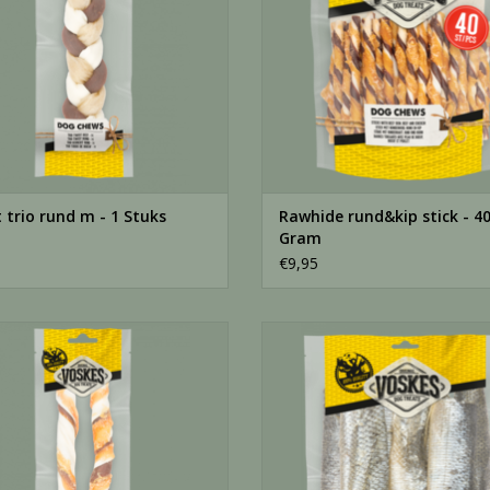
 trio rund m - 1 Stuks
Rawhide rund&kip stick - 4
Gram
€9,95
runderhuid rund&kip 25cm - 2 Stuks
Voskes zalmhuid dog - 100 G
EVOEGEN AAN WINKELWAGEN
TOEVOEGEN AAN WINKELWA