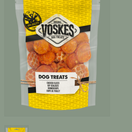
Katten
Knaagdieren
Hoefdieren
Paarden
Diversen producten
Tuin Benodigdheden
Vissen
Bodembedekking