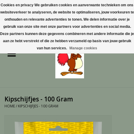
Cookies en privacy We gebruiken cookies en aanverwante technieken om ons
websiteverkeer te analyseren, de website te optimaliseren, jouw voorkeuren te
0 Artikelen - €0,00
onthouden en relevante advertenties te tonen. We delen informatie over je
gebruik van onze site met onze partners voor advertenties en social media.
Home
Deze partners kunnen deze gegevens combineren met andere informatie die je
aan ze hebt verstrekt of die ze hebben verzameld op basis van jouw gebruik
Pluimvee
van hun services.
Manage cookies
Pluimvee toebehoren
Duiven
Vogelproducten aanschaffen
Kipschijfjes - 100 Gram
in Limburg
HOME
/
KIPSCHIJFJES - 100 GRAM
Honden