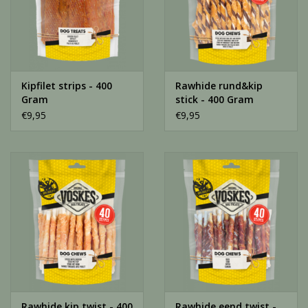
Kipfilet strips - 400
Rawhide rund&kip
Gram
stick - 400 Gram
€9,95
€9,95
Rawhide kip twist - 400
Rawhide eend twist -