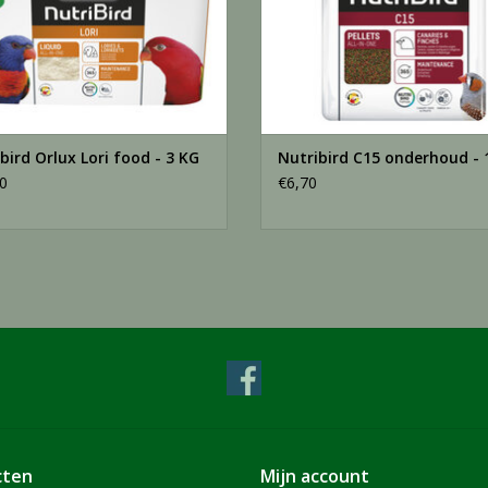
foliumzuur 1,5 mg, biotine 0,26 mg, cholinechlor
mg, 3b405 (koper) 10 mg, 3b503 (mangaan) 100 
(selenium) 0,1 mg, 3b811 (organisch selenium) 0
Zoötechnische toevoegingsmidde
bird Orlux Lori food - 3 KG
Nutribird C15 onderhoud - 
8
bacillus subtilis C-3102 (DSM 15544) 22.10
CFU, 
0
€6,70
3.2.1.8) 3000 EPU
Technologische additieven
antioxidanten
Gebruiksaanwijzing
Een portie van ± 10% van het lichaamsgewicht pe
cten
Mijn account