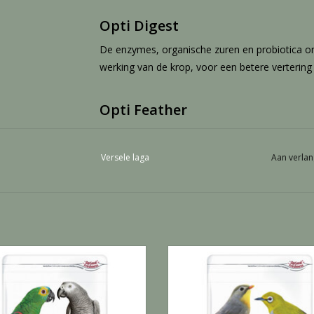
Opti Digest
De enzymes, organische zuren en probiotica o
werking van de krop, voor een betere vertering
Opti Feather
Bevat alle voedingsstoffen voor de ontwikkeli
Versele laga
Aan verlan
Opti Growth
Uitgebalanceerde voeding die dankzij de juiste
mineralen en aminozuren bijdraagt tot de ontw
vogels.
Nutribird P15 Tropical - 1 KG
Nutribird Uni komplet - 1 K
EVOEGEN AAN WINKELWAGEN
TOEVOEGEN AAN WINKELWA