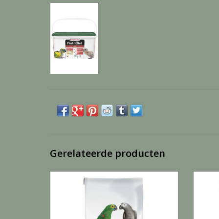
Gerelateerde producten
Nutribird P15 original - 10 KG
TOEVOEGEN AAN WINKELWAGEN
TO