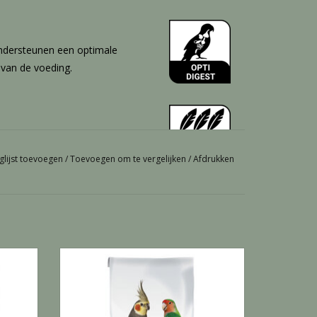
ndersteunen een optimale
 van de voeding.
ng van een mooi verenkleed.
glijst toevoegen
/
Toevoegen om te vergelijken
/
Afdrukken
 hoeveelheid vitamines,
ikkeling van gezonde jonge
G
Nutribird G14 original - 10 KG
GEN
TOEVOEGEN AAN WINKELWAGEN