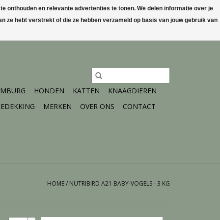
 onthouden en relevante advertenties te tonen. We delen informatie over je
n ze hebt verstrekt of die ze hebben verzameld op basis van jouw gebruik van
0 Artikelen - €0,00
Mijn account / Registreren
IMBURG
HONDEN
KATTEN
KNAAGDIEREN
EDEKKING
MERKEN
OVER ONS
CONTACT
HOME
/
NUTRIBIRD A21 BABY-VOGELS - 3 KG