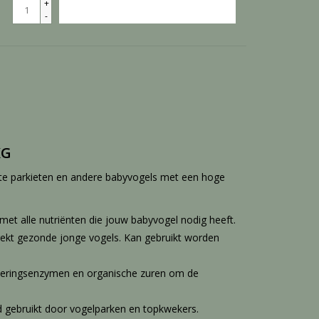
+
TOEVOEGEN AAN WINKELWAGEN
-
KG
e parkieten en andere babyvogels met een hoge
et alle nutriënten die jouw babyvogel nodig heeft.
trekt gezonde jonge vogels. Kan gebruikt worden
erteringsenzymen en organische zuren om de
 gebruikt door vogelparken en topkwekers.