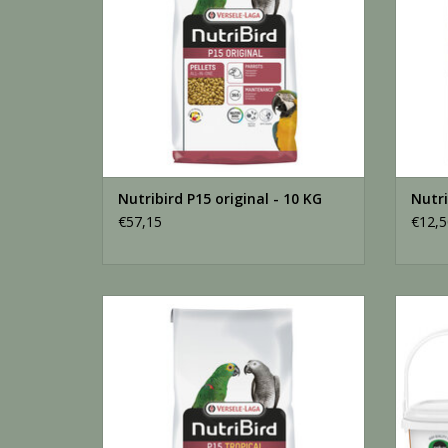
Nutribird P15 original - 10 KG
Nutri
€57,15
€12,5
Nutribird P15 tropical - 10 KG
TOEVOEGEN AAN WINKELWAGEN
TO