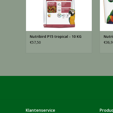
Nutribird P15 tropical - 10 KG
Nutri
€57,50
€36,9
Klantenservice
Produ