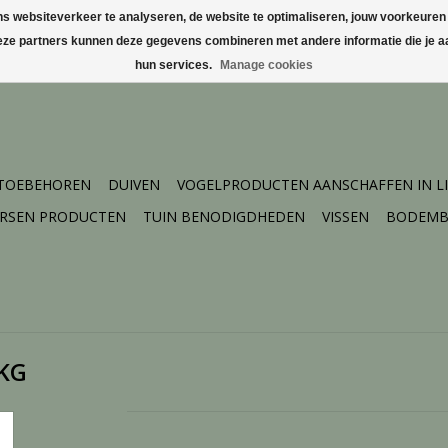
websiteverkeer te analyseren, de website te optimaliseren, jouw voorkeuren te
Deze partners kunnen deze gegevens combineren met andere informatie die je aa
hun services.
Manage cookies
 TOEBEHOREN
DUIVEN
VOGELPRODUCTEN AANSCHAFFEN IN L
ERSEN PRODUCTEN
TUIN BENODIGDHEDEN
VISSEN
BODEMB
 KG