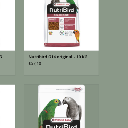
iën en vetten, plantaardige
 zuren (2500 mg/kg), psyllium,
G
Nutribird G14 original - 10 KG
€57,10
stof 1,5%, lysine 1,25%,
8%, calcium 1,15%, fosfor 0,8%,
 KG
Nutribird P15 Original - 1 KG
Geëxtrudeerde pellets - onderhoudsvoer
GEN
voor papegaaien - monocolor
en
TOEVOEGEN AAN WINKELWAGEN
itamine D3 1500 IE, vitamine E
calcium-D-pantothenaat 20 mg,
e C 52 mg, niacine 80 mg,