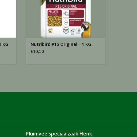
ide 700 mg, 3b202 (jodium) 2
mg, 3b605 (zink) 96 mg, 3b802
,1 mg
len
1 KG
Nutribird P15 Original - 1 KG
endo-1,4-β-xylanase (EC
€10,50
r voederbeurt.
Pluimvee speciaalzaak Henk