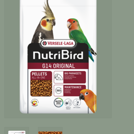
Katten
Knaagdieren
Hoefdieren
Paarden
Diversen producten
Tuin Benodigdheden
Vissen
Bodembedekking