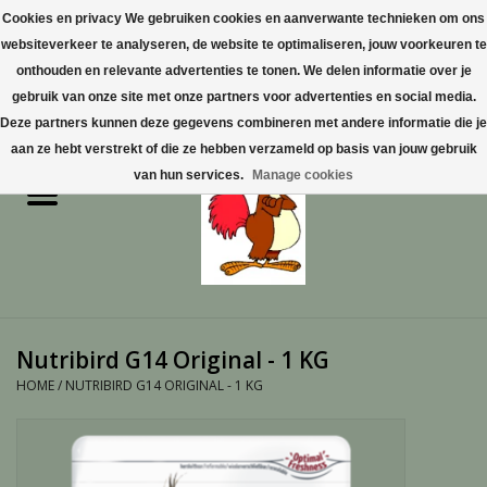
Cookies en privacy We gebruiken cookies en aanverwante technieken om ons
websiteverkeer te analyseren, de website te optimaliseren, jouw voorkeuren te
0 Artikelen - €0,00
onthouden en relevante advertenties te tonen. We delen informatie over je
gebruik van onze site met onze partners voor advertenties en social media.
Home
Deze partners kunnen deze gegevens combineren met andere informatie die je
aan ze hebt verstrekt of die ze hebben verzameld op basis van jouw gebruik
Pluimvee
van hun services.
Manage cookies
Pluimvee toebehoren
Duiven
Vogelproducten aanschaffen
Nutribird G14 Original - 1 KG
in Limburg
HOME
/
NUTRIBIRD G14 ORIGINAL - 1 KG
Honden