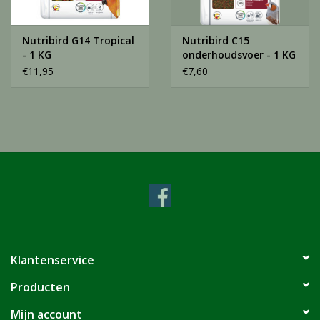
yucca
*gedehydreerd fruit & groenten, % equivalent voor drogen
Nutribird G14 Tropical
Nutribird C15
- 1 KG
onderhoudsvoer - 1 KG
€11,95
€7,60
Klantenservice
Producten
Mijn account