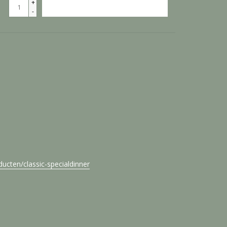
+
TOEVOEGEN AAN WINKELWAGEN
-
ducten/classic-specialdinner