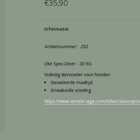
€35,90
Informatie
Artikelnummer:
252
Oke Spec.Diner - 20 KG
Volledig diervoeder voor honden
Gevarieerde maaltijd
Smaakvolle voeding
https://www.versele-laga.com/nl/be/classic/pro