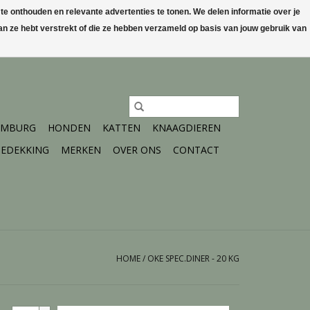
 onthouden en relevante advertenties te tonen. We delen informatie over je
n ze hebt verstrekt of die ze hebben verzameld op basis van jouw gebruik van
0 Artikelen - €0,00
Mijn account / Registreren
IMBURG
HONDEN
KATTEN
KNAAGDIEREN
EDEKKING
MERKEN
OVER ONS
CONTACT
HOME
/
OKE SPEC.DINER - 20 KG