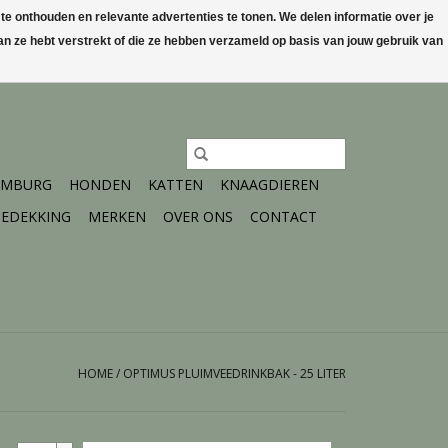
 onthouden en relevante advertenties te tonen. We delen informatie over je
n ze hebt verstrekt of die ze hebben verzameld op basis van jouw gebruik van
0 Artikelen - €0,00
Mijn account / Registreren
IMBURG
HONDEN
KATTEN
KNAAGDIEREN
EDEKKING
MERKEN
OVER ONS
CONTACT
HOME
/
OPTIMUS PLUIMVEEDRINKBAK - 25 LITER