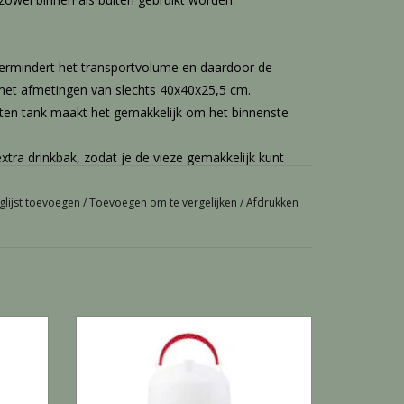
vermindert het transportvolume en daardoor de
et afmetingen van slechts 40x40x25,5 cm.
ten tank maakt het gemakkelijk om het binnenste
xtra drinkbak, zodat je de vieze gemakkelijk kunt
dat het gewicht van het water eenvoudig
glijst toevoegen
/
Toevoegen om te vergelijken
/
Afdrukken
mt dat er licht in de tank komt, wat algenvorming
bescherming voor langdurige prestaties.
htingen bieden een langere levensduur in vergelijking
uks
Bajonet drinker 12 Lit. - 12 L
GEN
TOEVOEGEN AAN WINKELWAGEN
l in plaats van een rubberen bal, wat zorgt voor