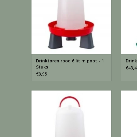
Drinktoren rood 6 lit m poot - 1
Drink
Stuks
€43,4
€8,95
Dubbelw drinker - 12 Liter
TOEVOEGEN AAN WINKELWAGEN
TO