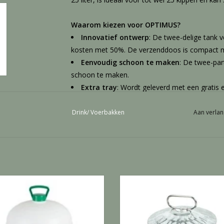
Waarom kiezen voor OPTIMUS?
Innovatief ontwerp
: De twee-delige tank 
kosten met 50%. De verzenddoos is compact m
Eenvoudig schoon te maken
: De twee-par
schoon te maken.
Extra tray
: Wordt geleverd met een gratis e
vervangen.
Stevige constructie
: Een stabiel ontwerp 
Drink/ Voerbakken
Aan verlan
ondersteunt.
Anti-algen
: Voldoende kleurpigment voorko
stopt.
Duurzaamheid
: Gemaakt met een hoge UV-
Langdurige afdichtingen
: Siliconen afdic
Siphon Drinker 20 lit - 1 Stuks
Drinkklok galvanise 10 L - 1 St
met traditionele rubberen afdichtingen.
EVOEGEN AAN WINKELWAGEN
TOEVOEGEN AAN WINKELWA
Messing ventiel
: Een solide messing ventie
duurzaamheid voor jarenlang gebruik.