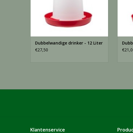
Dubbelwandige drinker - 12 Liter
Dubbe
€27,50
€21,0
Klantenservice
Produ