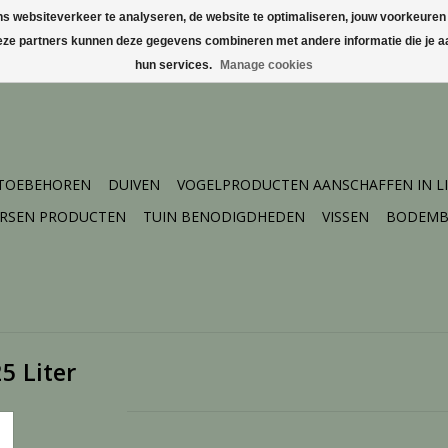
websiteverkeer te analyseren, de website te optimaliseren, jouw voorkeuren te
Deze partners kunnen deze gegevens combineren met andere informatie die je aa
hun services.
Manage cookies
 TOEBEHOREN
DUIVEN
VOGELPRODUCTEN AANSCHAFFEN IN L
ERSEN PRODUCTEN
TUIN BENODIGDHEDEN
VISSEN
BODEMB
5 Liter