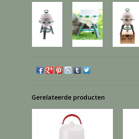
Gerelateerde producten
Drinktoren rood 6 lit m poot - 1 Stuks
TOEVOEGEN AAN WINKELWAGEN
TO