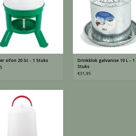
Verstelbaar waterniveau
: Siliconen slan
waterniveau in de drinkbak aan te passen.
Efficiënte verpakking
: De OPTIMUS wordt gele
Europallet (120x80 cm) passen maximaal 48 doz
de vrachtwagen/container. Een 40ft HC-containe
Let op
: Zet de OPTIMUS op de gewenste locatie
zwaar wordt om te tillen zodra hij gevuld is.
er sifon 20 lit - 1 Stuks
Drinkklok galvanise 10 L - 1
Stuks
5
Productcode
: OPT-G
€31,95
EAN
: 8718426011402
Dubbelw drinker - 6 Liter
EVOEGEN AAN WINKELWAGEN