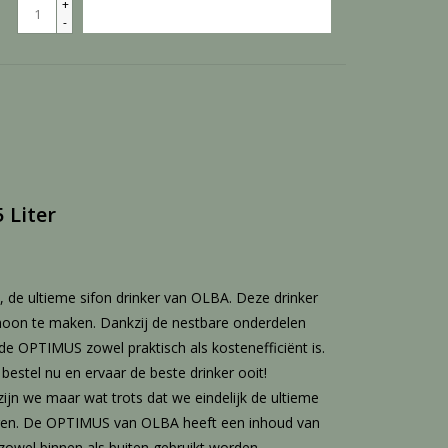
+
TOEVOEGEN AAN WINKELWAGEN
-
 Liter
de ultieme sifon drinker van OLBA. Deze drinker
 schoon te maken. Dankzij de nestbare onderdelen
e OPTIMUS zowel praktisch als kostenefficiënt is.
bestel nu en ervaar de beste drinker ooit!
jn we maar wat trots dat we eindelijk de ultieme
eren. De OPTIMUS van OLBA heeft een inhoud van
n zowel binnen als buiten gebruikt worden.