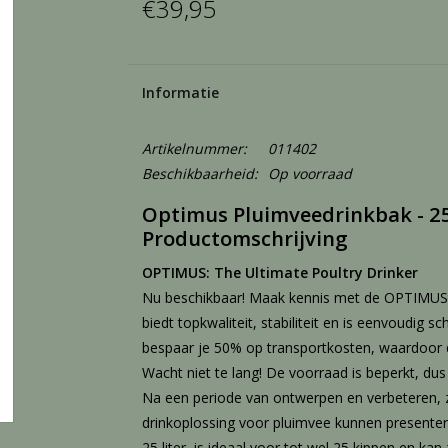
€39,95
Informatie
Artikelnummer:
011402
Beschikbaarheid:
Op voorraad
Optimus Pluimveedrinkbak - 25
Productomschrijving
OPTIMUS: The Ultimate Poultry Drinker
Nu beschikbaar! Maak kennis met de OPTIMUS, 
biedt topkwaliteit, stabiliteit en is eenvoudig
bespaar je 50% op transportkosten, waardoor d
Wacht niet te lang! De voorraad is beperkt, dus 
Na een periode van ontwerpen en verbeteren, zi
drinkoplossing voor pluimvee kunnen present
25 liter, is ideaal voor tot wel 25 kippen en ka