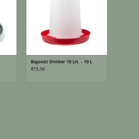
gen (40mm en 60mm) maken het gemakkelijk om het
verd in een stevige, bedrukte bruine doos. Per
en, of 60 dozen, afhankelijk van de hoogte van
r biedt ruimte voor 1680 stuks op pallets.
 voordat je hem vult met water, aangezien hij te
Bajonet Drinker 10 Lit. - 10 L
€15,50