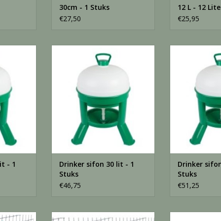
30cm - 1 Stuks
12 L - 12 Lite
€27,50
€25,95
 - 1 Stuks
Siphon Drinker 30 lit - 1 Stuks
SiphonDrinker 
NKELWAGEN
TOEVOEGEN AAN WINKELWAGEN
TOEVOEGEN AA
it - 1
Drinker sifon 30 lit - 1
Drinker sifon
Stuks
Stuks
€46,75
€51,25
l - 0,5 L
Drinkfles met nippel - 1 L
Drinkklok galvan