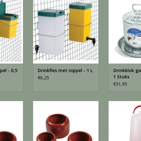
NKELWAGEN
TOEVOEGEN AAN WINKELWAGEN
TOEVOEGEN AA
pel - 0,5
Drinkfles met nippel - 1 L
Drinkklok ga
1 Stuks
€6,25
€31,95
7 - 1 Stuks
drinkpotjes steen klein 8*5 - 1
Drinktoren rood
Stuks
Li
NKELWAGEN
TOEVOEGEN AAN WINKELWAGEN
TOEVOEGEN AA