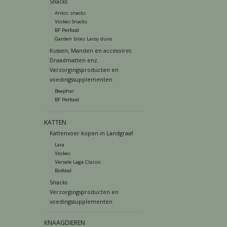
Snacks
Antos snacks
Voskes Snacks
BF Petfood
Garden bites Laroy duvo
Kussen, Manden en accesoires
Draadmatten enz.
Verzorgingsproducten en
voedingssupplementen
Beaphar
BF Petfood
KATTEN
Kattenvoer kopen in Landgraaf
Lara
Voskes
Versele Laga Classic
Biofood
Snacks
Verzorgingsproducten en
voedingssupplementen
KNAAGDIEREN