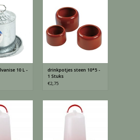
N WINKELWAGEN
TOEVOEGEN AAN WINKELWAGEN
lvanise 10 L -
drinkpotjes steen 10*5 -
1 Stuks
€2,75
 3 lit m poot - 3
Drinktoren rood 6 lit m poot - 1
ter
Stuks
N WINKELWAGEN
TOEVOEGEN AAN WINKELWAGEN