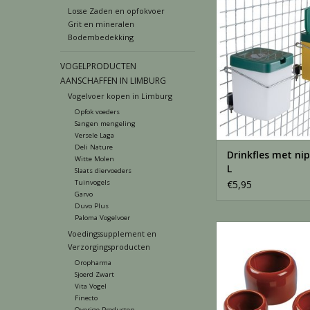
Losse Zaden en opfokvoer
TOEVOEGEN AAN WI
Grit en mineralen
Bodembedekking
VOGELPRODUCTEN
AANSCHAFFEN IN LIMBURG
Vogelvoer kopen in Limburg
Opfok voeders
Sangen mengeling
Versele Laga
Deli Nature
Drinkfles met nip
Witte Molen
L
Slaats diervoeders
Tuinvogels
€5,95
Garvo
Duvo Plus
Paloma Vogelvoer
Drinkpotjes Steen 10*
Voedingssupplement en
Verzorgingsproducten
TOEVOEGEN AAN WI
Oropharma
Sjoerd Zwart
Vita Vogel
Finecto
Overige Producten