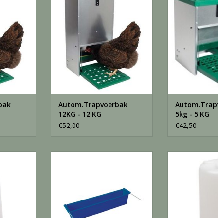
NKELWAGEN
TOEVOEGEN AAN WINKELWAGEN
TOEVOEGEN AA
bak
Autom.Trapvoerbak
Autom.Trap
12KG - 12 KG
5kg - 5 KG
€52,00
€42,50
it. - 12 L
Drinkbak Mand Blauw - 1 Stuks
Drinkbak 1lit s
NKELWAGEN
TOEVOEGEN AAN WINKELWAGEN
TOEVOEGEN AA