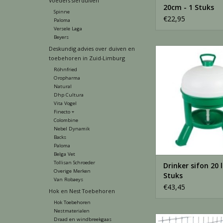
Voeders sierduiven
20cm - 1 Stuks
Spinne
€22,95
Paloma
Versele Laga
Beyers
Deskundig advies over duiven en
Siphon Drinker 20 lit
toebehoren in Zuid-Limburg
TOEVOEGEN AAN WI
Röhnfried
Oropharma
Natural
Dhp Cultura
Vita Vogel
Finecto +
Colombine
Nebel Dynamik
Backs
Paloma
Belga Vet
Tollisan Schroeder
Drinker sifon 20 l
Overige Merken
Stuks
Van Robaeys
€43,45
Hok en Nest Toebehoren
Hok Toebehoren
Nestmaterialen
Drinkfles met nippe
Draad en windbreekgaas