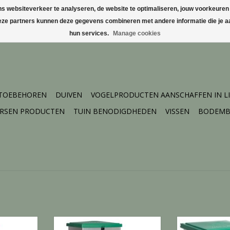
websiteverkeer te analyseren, de website te optimaliseren, jouw voorkeuren te
Deze partners kunnen deze gegevens combineren met andere informatie die je aa
hun services.
Manage cookies
 TOEBEHOREN
DUIVEN
VOGELPRODUCTEN AANSCHAFFEN IN L
ERSEN PRODUCTEN
TUIN BENODIGDHEDEN
VISSEN
BODEMB
G - 20 KG
Autom.trapbak 12KG - 12 KG
Autom.trapb