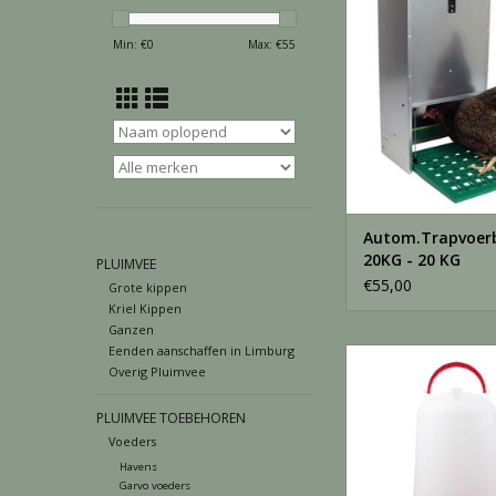
TOEVOEGEN AAN WI
Min: €
0
Max: €
55
Autom.Trapvoer
20KG - 20 KG
PLUIMVEE
€55,00
Grote kippen
Kriel Kippen
Ganzen
Eenden aanschaffen in Limburg
Bajonet drinker 12 L
Overig Pluimvee
TOEVOEGEN AAN WI
PLUIMVEE TOEBEHOREN
Voeders
Havens
Garvo voeders