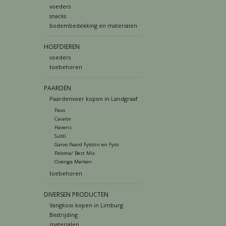
voeders
snacks
bodembedekking en materialen
HOEFDIEREN
voeders
toebehoren
PAARDEN
Paardenvoer kopen in Landgraaf
Pavo
Cavalor
Havens
Subli
Garvo Paard Fytolin en Fyto
Paloma/ Best Mix
Overige Merken
toebehoren
DIVERSEN PRODUCTEN
Vangkooi kopen in Limburg
Bestrijding
materialen