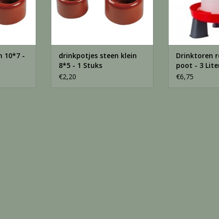
n 10*7 -
drinkpotjes steen klein
Drinktoren r
8*5 - 1 Stuks
poot - 3 Lite
€2,20
€6,75