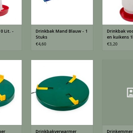
 Lit. -
Drinkbak Mand Blauw - 1
Drinkbak vo
Stuks
en kuikens 1l
€4,60
€3,20
 20cm - 1
Drinkbakverwarmer 30cm - 1
Drinkemmer Zin
Stuks
12 
NKELWAGEN
TOEVOEGEN AAN WINKELWAGEN
TOEVOEGEN AA
mer
Drinkbakverwarmer
Drinkemmer 