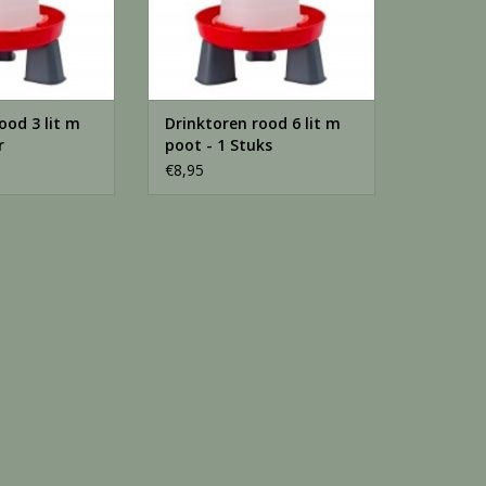
ood 3 lit m
Drinktoren rood 6 lit m
r
poot - 1 Stuks
€8,95