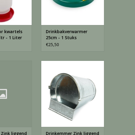
or kwartels
Drinkbakverwarmer
tr - 1 Liter
25cm - 1 Stuks
€25,50
k liggend 12 L -
Drinkemmer Zink liggend 6 L - 1
Liter
Stuks
N WINKELWAGEN
TOEVOEGEN AAN WINKELWAGEN
Zink liggend
Drinkemmer Zink liggend