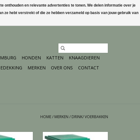
 onthouden en relevante advertenties te tonen. We delen informatie over je
n ze hebt verstrekt of die ze hebben verzameld op basis van jouw gebruik van
0 Artikelen - €0,00
Mijn account / Registreren
IMBURG
HONDEN
KATTEN
KNAAGDIEREN
EDEKKING
MERKEN
OVER ONS
CONTACT
HOME
/
MERKEN
/
DRINK/ VOERBAKKEN
ak 5kg - 5 KG
Autom.Trapbak 8kg - 8 KG