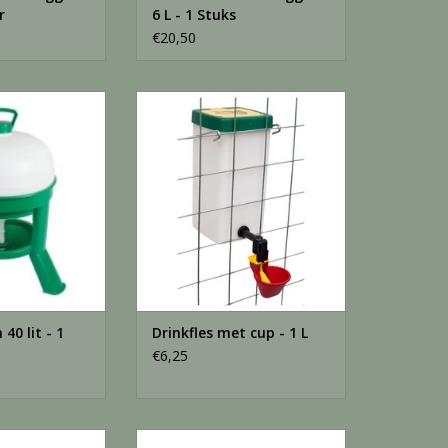
r
6 L - 1 Stuks
€20,50
40 lit - 1 Stuks
Drinkfles met nippel en cup - 1 L
tijdelijk niet leverbaar
N WINKELWAGEN
TOEVOEGEN AAN WINKELWAGEN
 40 lit - 1
Drinkfles met cup - 1 L
€6,25
ise 10 L - 1 Stuks
drinkpotjes steen 10*5 - 1 Stuks