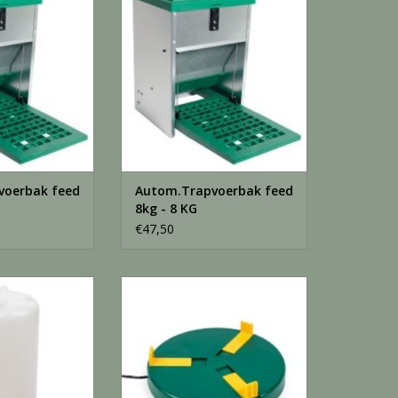
N WINKELWAGEN
TOEVOEGEN AAN WINKELWAGEN
voerbak feed
Autom.Trapvoerbak feed
8kg - 8 KG
€47,50
chroefsluiting -
Drinkbakverwarmer 25cm - 1
Stuks
N WINKELWAGEN
TOEVOEGEN AAN WINKELWAGEN