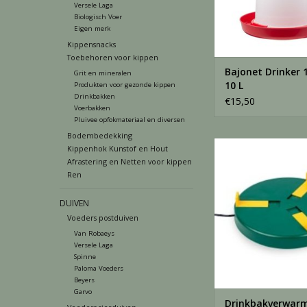
Versele Laga
Biologisch Voer
Eigen merk
Kippensnacks
Toebehoren voor kippen
Bajonet Drinker 10
Grit en mineralen
10 L
Produkten voor gezonde kippen
Drinkbakken
€15,50
Voerbakken
Pluivee opfokmateriaal en diversen
Bodembedekking
Drinkbakverwarmer
Kippenhok Kunstof en Hout
Stuks
Afrastering en Netten voor kippen
Ren
TOEVOEGEN AAN WI
DUIVEN
Voeders postduiven
Van Robaeys
Versele Laga
Spinne
Paloma Voeders
Beyers
Garvo
Drinkbakverwar