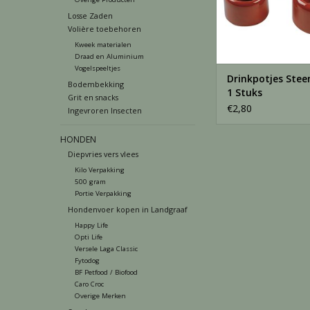
Losse Zaden
Volière toebehoren
Kweek materialen
Draad en Aluminium
Vogelspeeltjes
Drinkpotjes Stee
Bodembekking
1 Stuks
Grit en snacks
€2,80
Ingevroren Insecten
HONDEN
Diepvries vers vlees
Kilo Verpakking
500 gram
Portie Verpakking
Hondenvoer kopen in Landgraaf
Happy Life
Opti Life
Versele Laga Classic
Fytodog
BF Petfood / Biofood
Caro Croc
Overige Merken