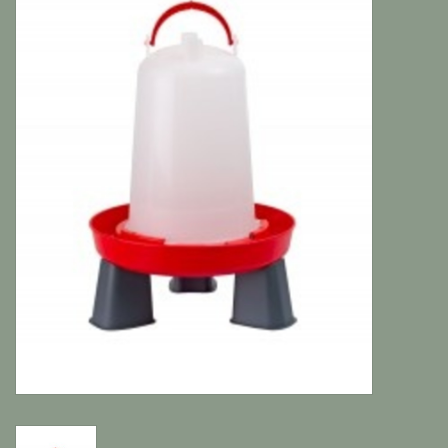
Katten
Knaagdieren
Hoefdieren
Paarden
Diversen producten
Tuin Benodigdheden
Vissen
Bodembedekking