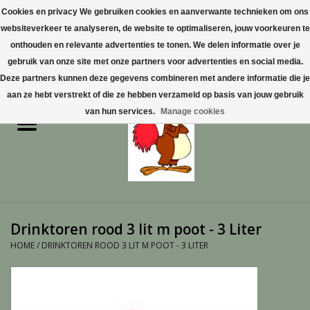
Cookies en privacy We gebruiken cookies en aanverwante technieken om ons
websiteverkeer te analyseren, de website te optimaliseren, jouw voorkeuren te
0 Artikelen - €0,00
onthouden en relevante advertenties te tonen. We delen informatie over je
gebruik van onze site met onze partners voor advertenties en social media.
Home
Deze partners kunnen deze gegevens combineren met andere informatie die je
aan ze hebt verstrekt of die ze hebben verzameld op basis van jouw gebruik
Pluimvee
van hun services.
Manage cookies
Pluimvee toebehoren
Duiven
Vogelproducten aanschaffen
Drinktoren rood 3 lit m poot - 3 Liter
in Limburg
HOME
/
DRINKTOREN ROOD 3 LIT M POOT - 3 LITER
Honden