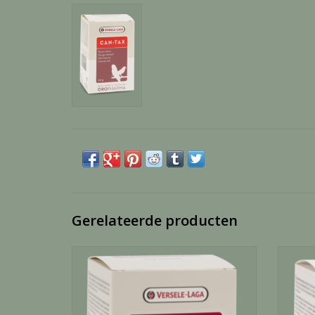
Gerelateerde producten
Omni-vit kweek & conditie - 200 Gram
Fer
TOEVOEGEN AAN WINKELWAGEN
TO