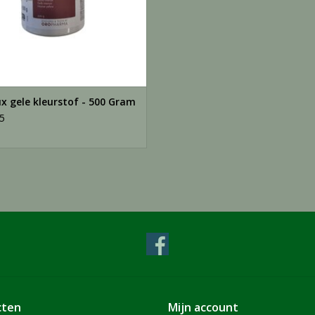
ux gele kleurstof - 500 Gram
5
cten
Mijn account