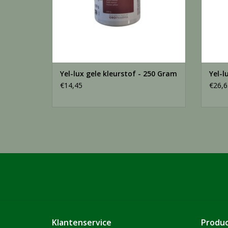
Yel-lux gele kleurstof - 250 Gram
Yel-l
€14,45
€26,6
Klantenservice
Produ