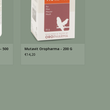
nvullend diervoeder bestaan.
r 100 g Orlux zachtvoer of per 200 ml drinkwater.
- 500
Mutavit Oropharma - 200 G
 500 g Orlux zachtvoer of per liter drinkwater.
€14,20
loten verpakking bewaren.