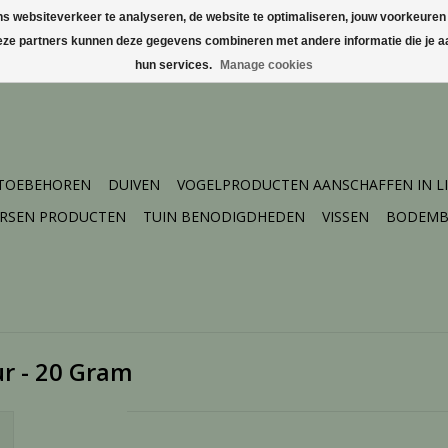
websiteverkeer te analyseren, de website te optimaliseren, jouw voorkeuren te
Deze partners kunnen deze gegevens combineren met andere informatie die je aa
hun services.
Manage cookies
 TOEBEHOREN
DUIVEN
VOGELPRODUCTEN AANSCHAFFEN IN L
ERSEN PRODUCTEN
TUIN BENODIGDHEDEN
VISSEN
BODEMB
r - 20 Gram