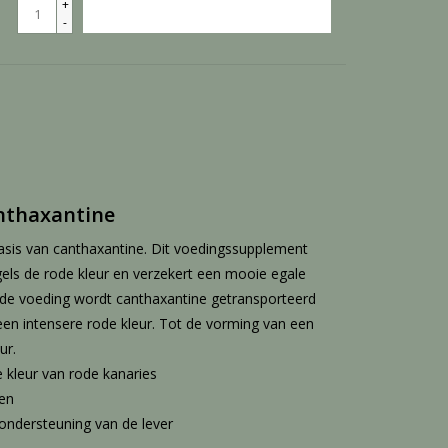
+
TOEVOEGEN AAN WINKELWAGEN
-
anthaxantine
asis van canthaxantine. Dit voedingssupplement
ogels de rode kleur en verzekert een mooie egale
 de voeding wordt canthaxantine getransporteerd
 een intensere rode kleur. Tot de vorming van een
ur.
 kleur van rode kanaries
ken
ondersteuning van de lever