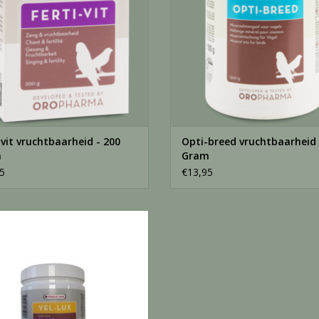
Gebruiksaanwijzing
1,5 tot 3 g CAN-TAX per 100 g zachtvoer.
Het dagrantsoen mag voor maximaal 1% uit dit aa
20 g & 150 g verpakking:
3 tot 5 afgestreken maatlepels (klein formaat) pe
500 g verpakking:
-vit vruchtbaarheid - 200
Opti-breed vruchtbaarheid 
3 tot 5 afgestreken maatlepels (groot formaat) per
m
Gram
5
€13,95
Koel (5-20°C), donker en in originele goed afges
l-lux gele kleurstof - 500 Gram
EVOEGEN AAN WINKELWAGEN