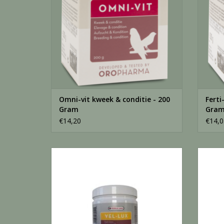
Omni-vit kweek & conditie - 200
Ferti
Gram
Gra
€14,20
€14,0
Yel-lux gele kleurstof - 250 Gram
Ye
TOEVOEGEN AAN WINKELWAGEN
TO