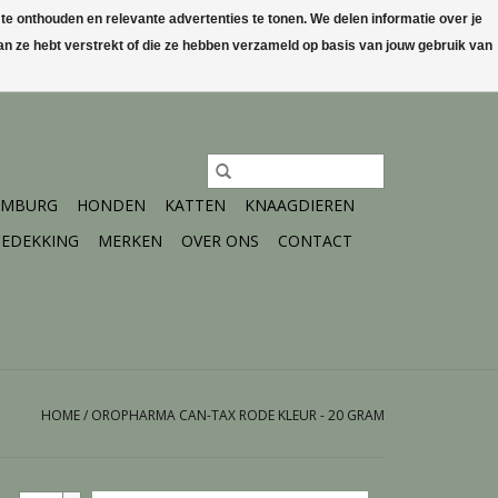
 onthouden en relevante advertenties te tonen. We delen informatie over je
n ze hebt verstrekt of die ze hebben verzameld op basis van jouw gebruik van
0 Artikelen - €0,00
Mijn account / Registreren
IMBURG
HONDEN
KATTEN
KNAAGDIEREN
EDEKKING
MERKEN
OVER ONS
CONTACT
HOME
/
OROPHARMA CAN-TAX RODE KLEUR - 20 GRAM