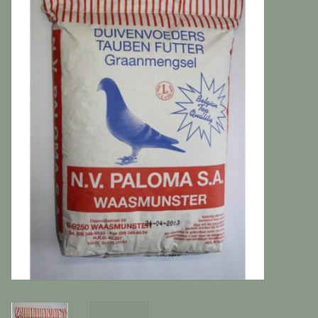
Katten
Knaagdieren
Hoefdieren
Paarden
Diversen producten
Tuin Benodigdheden
Vissen
Bodembedekking