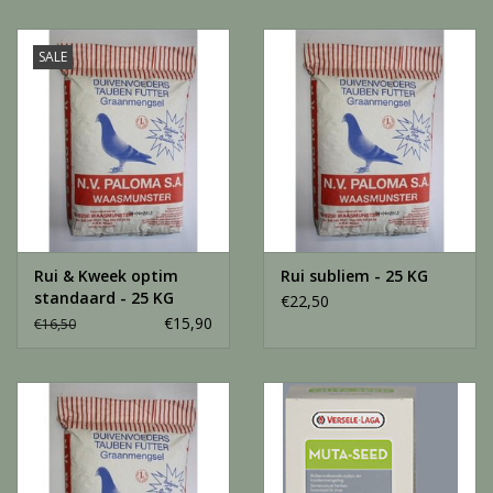
SALE
Rui & Kweek optim
Rui subliem - 25 KG
standaard - 25 KG
€22,50
€15,90
€16,50