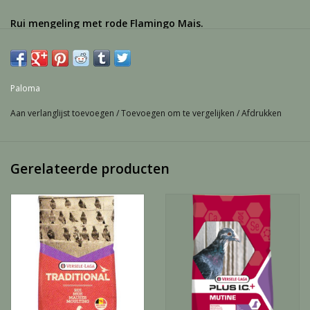
Rui mengeling met rode Flamingo Mais.
Samenstelling:
28% Flamingo Mais
6% Dunpeas
Paloma
2% Maple Peas
Aan verlanglijst toevoegen
/
Toevoegen om te vergelijken
/
Afdrukken
14% Erwten Groen & Geel
15% Dari & Milo
Gerelateerde producten
13% Tarwe
9% Gerst
2% Gestr. Zonnepitten
2% Boekweit
2% Vitsen & Katjang
3% Kardy