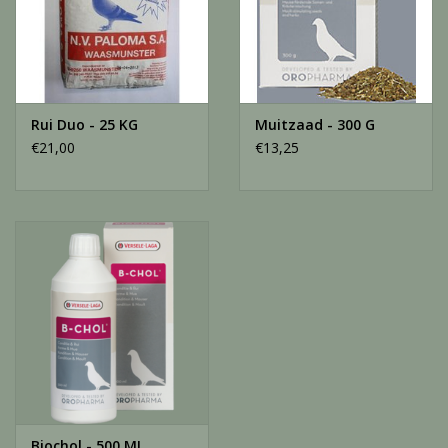
Rui Duo - 25 KG
Muitzaad - 300 G
€21,00
€13,25
Biochol - 500 ML