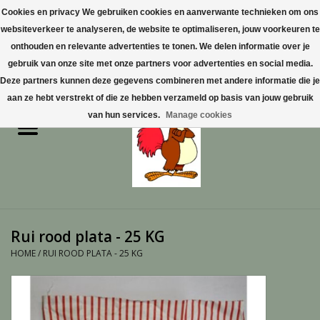
Cookies en privacy We gebruiken cookies en aanverwante technieken om ons
websiteverkeer te analyseren, de website te optimaliseren, jouw voorkeuren te
0 Artikelen - €0,00
onthouden en relevante advertenties te tonen. We delen informatie over je
gebruik van onze site met onze partners voor advertenties en social media.
Home
Deze partners kunnen deze gegevens combineren met andere informatie die je
aan ze hebt verstrekt of die ze hebben verzameld op basis van jouw gebruik
Pluimvee
van hun services.
Manage cookies
Pluimvee toebehoren
Duiven
Vogelproducten aanschaffen
Rui rood plata - 25 KG
in Limburg
HOME
/
RUI ROOD PLATA - 25 KG
Honden