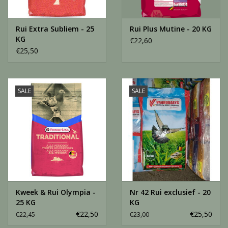
4% Kleine Zaden
Rui Extra Subliem - 25
Rui Plus Mutine - 20 KG
Volledig diervoeder voor Duiven
KG
€22,60
€25,50
SALE
SALE
Kweek & Rui Olympia -
Nr 42 Rui exclusief - 20
25 KG
KG
€22,50
€25,50
€22,45
€23,00