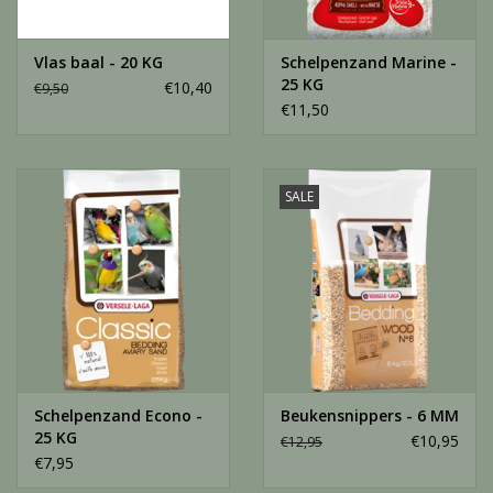
Vlas baal - 20 KG
Schelpenzand Marine -
25 KG
€10,40
€9,50
€11,50
SALE
Schelpenzand Econo -
Beukensnippers - 6 MM
25 KG
€10,95
€12,95
€7,95