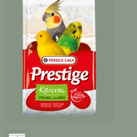
Katten
Knaagdieren
Hoefdieren
Paarden
Diversen producten
Tuin Benodigdheden
Vissen
Bodembedekking