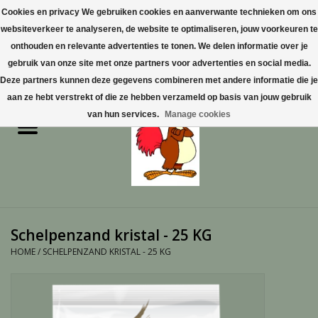
Cookies en privacy We gebruiken cookies en aanverwante technieken om ons
websiteverkeer te analyseren, de website te optimaliseren, jouw voorkeuren te
0 Artikelen - €0,00
onthouden en relevante advertenties te tonen. We delen informatie over je
gebruik van onze site met onze partners voor advertenties en social media.
Home
Deze partners kunnen deze gegevens combineren met andere informatie die je
aan ze hebt verstrekt of die ze hebben verzameld op basis van jouw gebruik
Pluimvee
van hun services.
Manage cookies
Pluimvee toebehoren
Duiven
Vogelproducten aanschaffen
Schelpenzand kristal - 25 KG
in Limburg
HOME
/
SCHELPENZAND KRISTAL - 25 KG
Honden