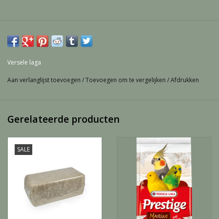
Versele laga
Aan verlanglijst toevoegen
/
Toevoegen om te vergelijken
/
Afdrukken
Gerelateerde producten
SALE