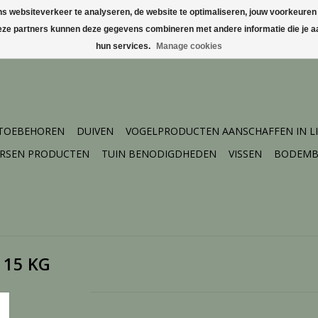
websiteverkeer te analyseren, de website te optimaliseren, jouw voorkeuren te
Deze partners kunnen deze gegevens combineren met andere informatie die je aa
hun services.
Manage cookies
 TOEBEHOREN
DUIVEN
VOGELPRODUCTEN AANSCHAFFEN IN L
ERSEN PRODUCTEN
TUIN BENODIGDHEDEN
VISSEN
BODEMB
- 15 KG