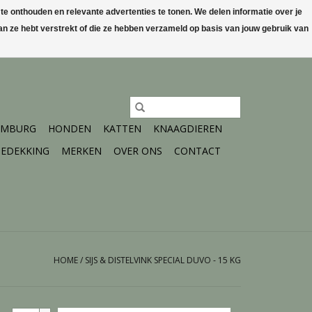
 onthouden en relevante advertenties te tonen. We delen informatie over je
n ze hebt verstrekt of die ze hebben verzameld op basis van jouw gebruik van
0 Artikelen - €0,00
Mijn account / Registreren
IMBURG
HONDEN
KATTEN
KNAAGDIEREN
EDEKKING
MERKEN
OVER ONS
CONTACT
HOME
/
SIJS & DISTELVINK SPECIAL DUVO - 15 KG