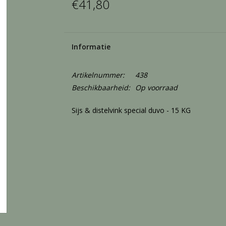
€41,80
Informatie
Artikelnummer:
438
Beschikbaarheid:
Op voorraad
Sijs & distelvink special duvo - 15 KG