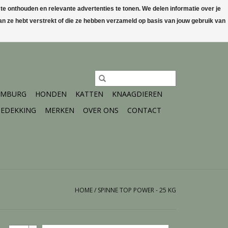
 onthouden en relevante advertenties te tonen. We delen informatie over je
n ze hebt verstrekt of die ze hebben verzameld op basis van jouw gebruik van
0 Artikelen - €0,00
Mijn account / Registreren
IMBURG
HONDEN
KATTEN
KNAAGDIEREN
EDEKKING
MERKEN
OVER ONS
CONTACT
HOME
/
SPINNE TOP POWER - 25 KG