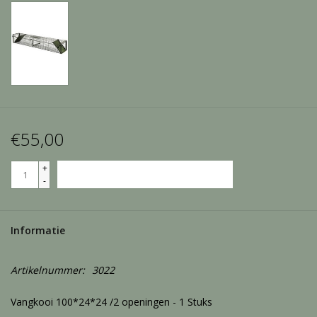
Merken
Over ons
Contact
Informatie
€55,00
+
TOEVOEGEN AAN WINKELWAGEN
-
Informatie
Artikelnummer:
3022
Vangkooi 100*24*24 /2 openingen - 1 Stuks