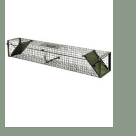
Katten
Knaagdieren
Hoefdieren
Paarden
Diversen producten
Tuin Benodigdheden
Vissen
Bodembedekking