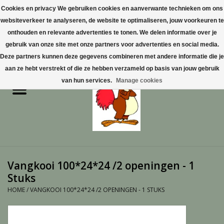
Cookies en privacy We gebruiken cookies en aanverwante technieken om ons
websiteverkeer te analyseren, de website te optimaliseren, jouw voorkeuren te
0 Artikelen - €0,00
onthouden en relevante advertenties te tonen. We delen informatie over je
gebruik van onze site met onze partners voor advertenties en social media.
Home
Deze partners kunnen deze gegevens combineren met andere informatie die je
aan ze hebt verstrekt of die ze hebben verzameld op basis van jouw gebruik
Pluimvee
van hun services.
Manage cookies
Pluimvee toebehoren
Duiven
Vogelproducten aanschaffen
Vangkooi 100*24*24 /2 openingen - 1
in Limburg
Stuks
HOME
/
VANGKOOI 100*24*24 /2 OPENINGEN - 1 STUKS
Honden