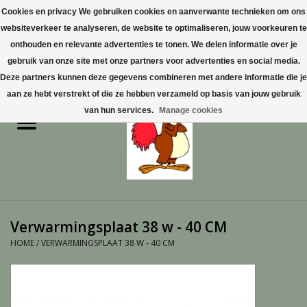
Cookies en privacy We gebruiken cookies en aanverwante technieken om ons
websiteverkeer te analyseren, de website te optimaliseren, jouw voorkeuren te
0 Artikelen - €0,00
onthouden en relevante advertenties te tonen. We delen informatie over je
gebruik van onze site met onze partners voor advertenties en social media.
Home
Deze partners kunnen deze gegevens combineren met andere informatie die je
aan ze hebt verstrekt of die ze hebben verzameld op basis van jouw gebruik
Pluimvee
van hun services.
Manage cookies
Pluimvee toebehoren
Duiven
Vogelproducten aanschaffen
Verwarmingsplaat 38 w - 40 CM
in Limburg
HOME
/
VERWARMINGSPLAAT 38 W - 40 CM
Honden