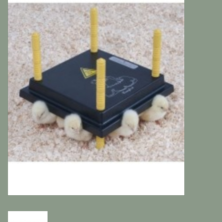
Katten
Knaagdieren
Hoefdieren
Paarden
Diversen producten
Tuin Benodigdheden
Vissen
Bodembedekking