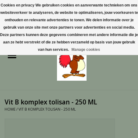
Cookies en privacy We gebruiken cookies en aanverwante technieken om ons
websiteverkeer te analyseren, de website te optimaliseren, jouw voorkeuren te
0 Artikelen - €0,00
onthouden en relevante advertenties te tonen. We delen informatie over je
gebruik van onze site met onze partners voor advertenties en social media.
Home
Deze partners kunnen deze gegevens combineren met andere informatie die je
aan ze hebt verstrekt of die ze hebben verzameld op basis van jouw gebruik
Pluimvee
van hun services.
Manage cookies
Pluimvee toebehoren
Duiven
Vogelproducten aanschaffen
Vit B komplex tolisan - 250 ML
in Limburg
HOME
/
VIT B KOMPLEX TOLISAN - 250 ML
Honden