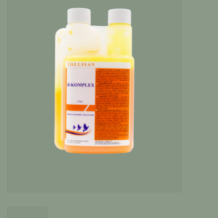
Katten
Knaagdieren
Hoefdieren
Paarden
Diversen producten
Tuin Benodigdheden
Vissen
Bodembedekking