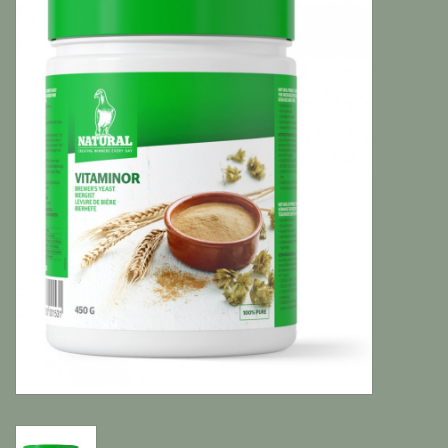
Katten
Knaagdieren
Hoefdieren
Paarden
Diversen producten
Tuin Benodigdheden
Vissen
Bodembedekking