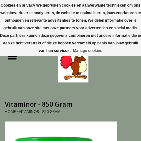
Cookies en privacy We gebruiken cookies en aanverwante technieken om ons
websiteverkeer te analyseren, de website te optimaliseren, jouw voorkeuren te
0 Artikelen - €0,00
onthouden en relevante advertenties te tonen. We delen informatie over je
gebruik van onze site met onze partners voor advertenties en social media.
Home
Deze partners kunnen deze gegevens combineren met andere informatie die je
aan ze hebt verstrekt of die ze hebben verzameld op basis van jouw gebruik
Pluimvee
van hun services.
Manage cookies
Pluimvee toebehoren
Duiven
Vogelproducten aanschaffen
Vitaminor - 850 Gram
in Limburg
HOME
/
VITAMINOR - 850 GRAM
Honden