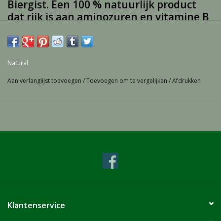
Biergist. Een 100 % natuurlijk product
dat rijk is aan aminozuren en vitamine B
Natural Vitaminor is biergist van wort, granen en
suikerderivaten.
Natural
De grondstof komt uitsluitend van brouwerijen. Dit bijproduct
wordt grondig gedroogd en met de grootste zorg voorbereid,
Aan verlanglijst toevoegen
/
Toevoegen om te vergelijken
/
Afdrukken
zonder toevoeging van chemische producten.
Klantenservice