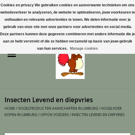
Cookies en privacy We gebruiken cookies en aanverwante technieken om ons
websiteverkeer te analyseren, de website te optimaliseren, jouw voorkeuren te
0 Artikelen - €0,00
onthouden en relevante advertenties te tonen. We delen informatie over je
gebruik van onze site met onze partners voor advertenties en social media.
Home
Deze partners kunnen deze gegevens combineren met andere informatie die je
aan ze hebt verstrekt of die ze hebben verzameld op basis van jouw gebruik
Pluimvee
van hun services.
Manage cookies
Pluimvee toebehoren
Duiven
Vogelproducten aanschaffen
Insecten Levend en diepvries
in Limburg
HOME
/
VOGELPRODUCTEN AANSCHAFFEN IN LIMBURG
/
VOGELVOER
KOPEN IN LIMBURG
/
OPFOK VOEDERS
/
INSECTEN LEVEND EN DIEPVRIES
Honden