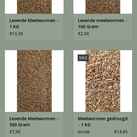
Levende Meelwormen -
Levende meelwormen -
1 KG
100 Gram
€13,30
€2,00
SALE
Levende Meelwormen -
Meelwormen gedroogd
500 Gram
- 1 KG
€7,90
€14,95
€17,95