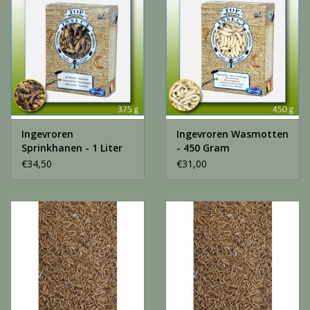
Ingevroren
Ingevroren Wasmotten
Sprinkhanen - 1 Liter
- 450 Gram
€34,50
€31,00