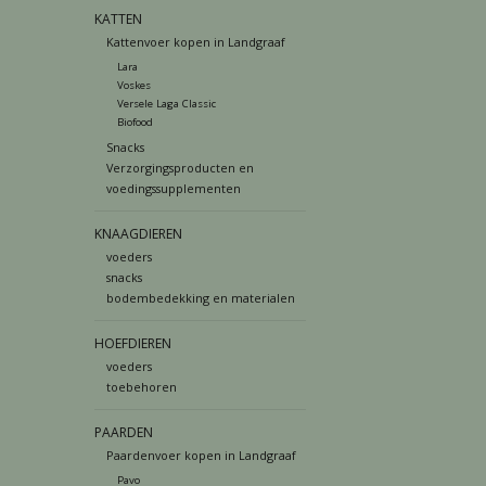
KATTEN
Kattenvoer kopen in Landgraaf
Lara
Voskes
Versele Laga Classic
Biofood
Snacks
Verzorgingsproducten en
voedingssupplementen
KNAAGDIEREN
voeders
snacks
bodembedekking en materialen
HOEFDIEREN
voeders
toebehoren
PAARDEN
Paardenvoer kopen in Landgraaf
Pavo