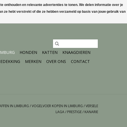
 onthouden en relevante advertenties te tonen. We delen informatie over je
n ze hebt verstrekt of die ze hebben verzameld op basis van jouw gebruik van
0 Artikelen - €0,00
Mijn account / Registreren
IMBURG
HONDEN
KATTEN
KNAAGDIEREN
EDEKKING
MERKEN
OVER ONS
CONTACT
FFEN IN LIMBURG
/
VOGELVOER KOPEN IN LIMBURG
/
VERSELE
LAGA
/
PRESTIGE
/
KANARIE