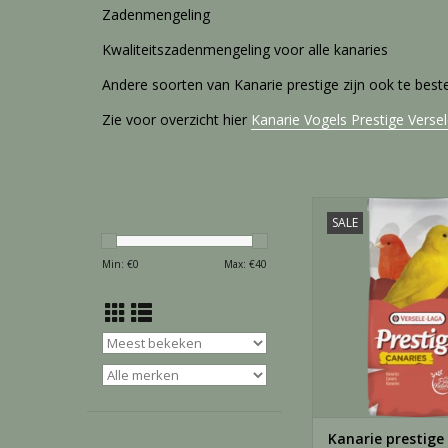
Zadenmengeling
Kwaliteitszadenmengeling voor alle kanaries
Andere soorten van Kanarie prestige zijn ook te beste
Zie voor overzicht hier
Kanarie Vogels Prestige Verse
Versele Laga Kanarie
SALE
20 KG
Kwaliteitszadenmeng
Min: €
0
Max: €
40
alle kanarie
Geschikt voor zangkan
waterslagers en 
TOEVOEGEN AAN WI
Kanarie prestige 