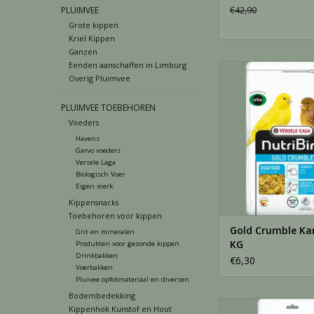
PLUIMVEE
€42,90
Grote kippen
Kriel Kippen
Ganzen
Eenden aanschaffen in Limburg
Gold Crumble Kanar
Overig Pluimvee
TOEVOEGEN AAN WI
PLUIMVEE TOEBEHOREN
Voeders
Havens
Garvo voeders
Versele Laga
Biologisch Voer
Eigen merk
Kippensnacks
Toebehoren voor kippen
Gold Crumble Kan
Grit en mineralen
KG
Produkten voor gezonde kippen
Drinkbakken
€6,30
Voerbakken
Pluivee opfokmateriaal en diversen
Bodembedekking
Treats Gold Patee For
Kippenhok Kunstof en Hout