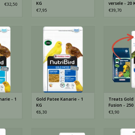
KG
versele - 20 
€32,50
€7,95
€39,70
ie - 1 KG
Gold Patee Kanarie - 1 KG
Treats Gold Pat
250
NKELWAGEN
TOEVOEGEN AAN WINKELWAGEN
TOEVOEGEN AA
arie - 1
Gold Patee Kanarie - 1
Treats Gold 
KG
Fusion - 25
€6,30
€3,90
est Fusion -
Nutribird Treats Frutti Patee
Treats Gold Pa