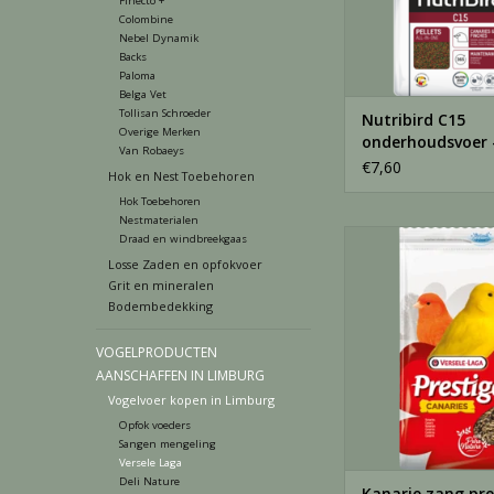
Finecto +
Colombine
Nebel Dynamik
Backs
Paloma
Belga Vet
Tollisan Schroeder
Nutribird C15
Overige Merken
onderhoudsvoer 
Van Robaeys
€7,60
Hok en Nest Toebehoren
Hok Toebehoren
Nestmaterialen
Kanarie zang -
Draad en windbreekgaas
Losse Zaden en opfokvoer
TOEVOEGEN AAN WI
Grit en mineralen
Bodembedekking
VOGELPRODUCTEN
AANSCHAFFEN IN LIMBURG
Vogelvoer kopen in Limburg
Opfok voeders
Sangen mengeling
Versele Laga
Deli Nature
Kanarie zang pre