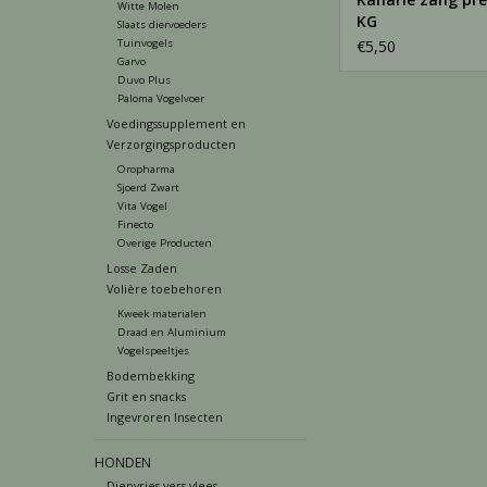
Witte Molen
KG
Slaats diervoeders
Tuinvogels
€5,50
Garvo
Duvo Plus
Paloma Vogelvoer
Voedingssupplement en
Verzorgingsproducten
Oropharma
Sjoerd Zwart
Vita Vogel
Finecto
Overige Producten
Losse Zaden
Volière toebehoren
Kweek materialen
Draad en Aluminium
Vogelspeeltjes
Bodembekking
Grit en snacks
Ingevroren Insecten
HONDEN
Diepvries vers vlees