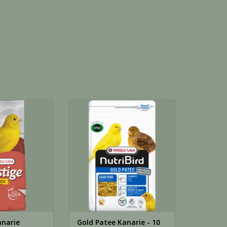
e versele - 20 KG
Gold Patee Kanarie - 10 KG
N WINKELWAGEN
TOEVOEGEN AAN WINKELWAGEN
narie
Gold Patee Kanarie - 10