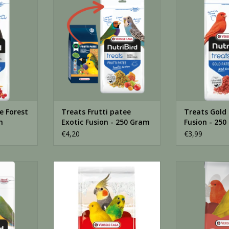
Exotic Fusion - 250 Gram
250
NKELWAGEN
TOEVOEGEN AAN WINKELWAGEN
TOEVOEGEN AA
e Forest
Treats Frutti patee
Treats Gold
m
Exotic Fusion - 250 Gram
Fusion - 25
€4,20
€3,99
oudsvoer -
Schelpenzand kristal 5kg - 5 KG
Kanarie pre
raapzaa
TOEVOEGEN AAN WINKELWAGEN
Kwaliteitszade
NKELWAGEN
de kweek, zo
TOEVOEGEN AA