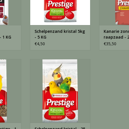
Schelpenzand kristal 5kg
Kanarie zon
- 1 KG
- 5 KG
raapzaad - 
€4,50
€35,50
 1 KG
Schelpenzand kristal - 25 KG
NKELWAGEN
TOEVOEGEN AAN WINKELWAGEN
stige - 1
Schelpenzand kristal - 25