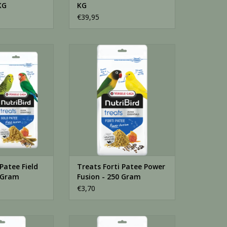
KG
KG
€39,95
ee Field Fusion -
Treats Forti Patee Power Fusion -
 Gram
250 Gram
N WINKELWAGEN
TOEVOEGEN AAN WINKELWAGEN
Patee Field
Treats Forti Patee Power
0 Gram
Fusion - 250 Gram
€3,70
tee Red Fusion -
Treats Gold Patee Honey Fusion -