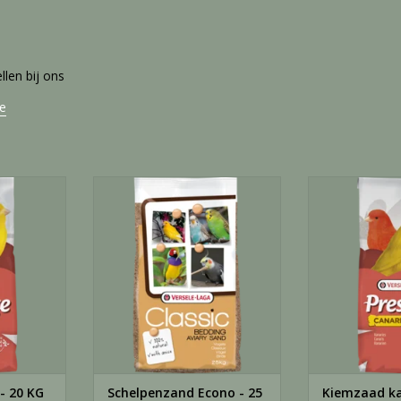
llen bij ons
le
 prestige -
Schelpenzand Econo - 25 KG
Kiemzaad kanari
TOEVOEGEN AAN WINKELWAGEN
TOEVOEGEN AA
eling voor
s
aries zoals
harzers
NKELWAGEN
- 20 KG
Schelpenzand Econo - 25
Kiemzaad ka