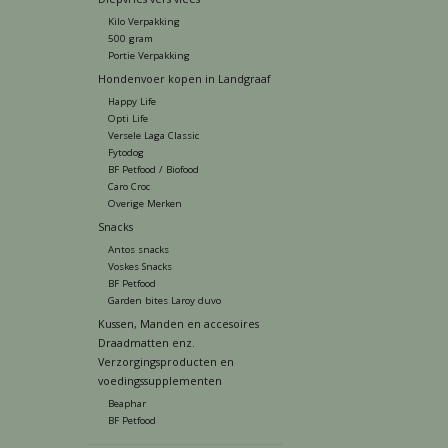
Kilo Verpakking
500 gram
Portie Verpakking
Hondenvoer kopen in Landgraaf
Happy Life
Opti Life
Versele Laga Classic
Fytodog
BF Petfood / Biofood
Caro Croc
Overige Merken
Snacks
Antos snacks
Voskes Snacks
BF Petfood
Garden bites Laroy duvo
Kussen, Manden en accesoires
Draadmatten enz.
Verzorgingsproducten en
voedingssupplementen
Beaphar
BF Petfood