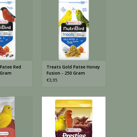
 Gram
250 Gram
N WINKELWAGEN
TOEVOEGEN AAN WINKELWAGEN
 Patee Red
Treats Gold Patee Honey
0 Gram
Fusion - 250 Gram
€3,95
stige zonder
Kanarie prestige premuim - 800
d - 20 KG
Gram
nmengeling voor
TOEVOEGEN AAN WINKELWAGEN
nder raapzaad
N WINKELWAGEN