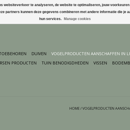
websiteverkeer te analyseren, de website te optimaliseren, jouw voorkeuren te
Deze partners kunnen deze gegevens combineren met andere informatie die je aa
hun services.
Manage cookies
 TOEBEHOREN
DUIVEN
VOGELPRODUCTEN AANSCHAFFEN IN L
ERSEN PRODUCTEN
TUIN BENODIGDHEDEN
VISSEN
BODEMB
HOME
/
VOGELPRODUCTEN AANSCHA