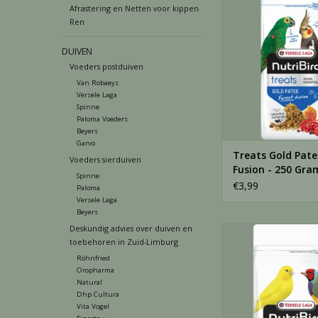
250 Gram
Afrastering en Netten voor kippen
Ren
TOEVOEGEN AAN WI
DUIVEN
Voeders postduiven
Van Robaeys
Versele Laga
Spinne
Paloma Voeders
Beyers
Garvo
Treats Gold Pate
Voeders sierduiven
Fusion - 250 Gra
Spinne
€3,99
Paloma
Versele Laga
Beyers
Deskundig advies over duiven en
Nutribird C15 onderh
toebehoren in Zuid-Limburg
1 KG
Röhnfried
TOEVOEGEN AAN WI
Oropharma
Natural
Dhp Cultura
Vita Vogel